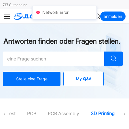
SMT
24
Gutscheine
Network Error
JLC3DP
anmelden
Antworten finden oder Fragen stellen.
Stelle eine Frage
My Q&A
Latest
PCB
PCB Assembly
3D Printing
S
Latest
PCB
PCB Assembly
3D Printing
SMT-Stencil
CNC Machining