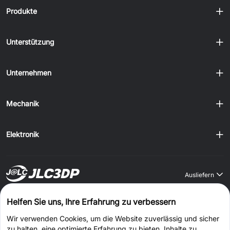
Produkte
Unterstützung
Unternehmen
Mechanik
Elektronik
Ausliefern
Auf JLCONE Desktop bestellen und jedes Mal 1–20 $ sparen
Helfen Sie uns, Ihre Erfahrung zu verbessern
Wir verwenden Cookies, um die Website zuverlässig und sicher
Windows
MAC
Android
IOS
zu halten, eine optimierte Erfahrung zu bieten, Inhalte zu