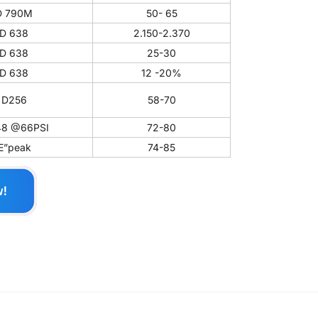
D 790M
50- 65
D 638
2.150-2.370
D 638
25-30
D 638
12 -20%
 D256
58-70
48 @66PSI
72-80
”peak
74-85