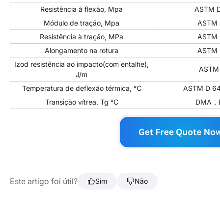
Resistência à flexão, Mpa
ASTM 
Módulo de tração, Mpa
ASTM 
Resistência à tração, MPa
ASTM 
Alongamento na rotura
ASTM 
Izod resistência ao impacto(com entalhe),
ASTM
J/m
Temperatura de deflexão térmica, ℃
ASTM D 6
Transição vítrea, Tg ℃
DMA，E
Este artigo foi útil?
Sim
Não