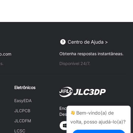
Centro de Ajuda >
Obtenha respostas instantâneas.
cb.com
s.
Disponível 24/7.
Eletrônicos
EasyEDA
Encomende no JLCONE
JLCPCB
Bem-vindo(a) de
Desktop e poupe até US$20
JLCDFM
volta, posso ajudá-lo(a)?
Windows
MAC
LCSC