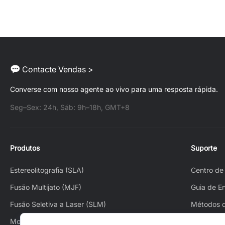
Contacte Vendas >
Converse com nosso agente ao vivo para uma resposta rápida.
Seg–Sex: 24h, Sáb: 9h–18h, GMT+8
Produtos
Suporte
Estereolitografia (SLA)
Centro de
Fusão Multijato (MJF)
Guia de E
Fusão Seletiva a Laser (SLM)
Métodos 
Modelagem por Deposição Fundida (FDM)
Como Faze