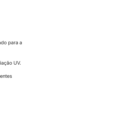
ado para a
iação UV.
nentes