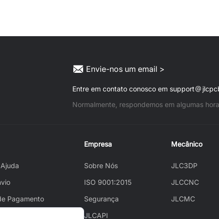
Envie-nos um email >
Entre em contato conosco em support
jlcp
Normalmente, respondemos em algumas hora
Empresa
Mecânico
 Ajuda
Sobre Nós
JLC3DP
nvio
ISO 9001:2015
JLCCNC
de Pagamento
Segurança
JLCMC
r o Pedido
JLCAPI