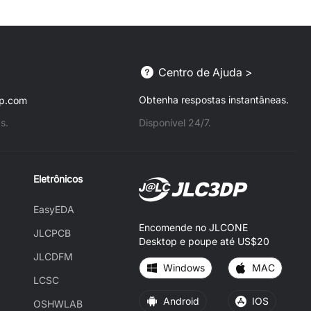
Centro de Ajuda >
Obtenha respostas instantâneas.
dp.com
s.
Disponível 24/7.
Eletrônicos
EasyEDA
Encomende no JLCONE
JLCPCB
Desktop e poupe até US$20
JLCDFM
Windows
MAC
LCSC
Android
IOS
OSHWLAB