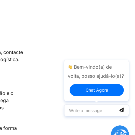
, contacte
ogística.
Bem-vindo(a) de
volta, posso ajudá-lo(a)?
Chat Agora
ão e o
rega
os
 a forma