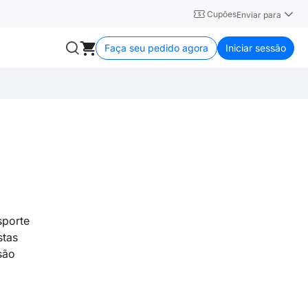
Cupões
Enviar para
Faça seu pedido agora
Iniciar sessão
sporte
stas
são