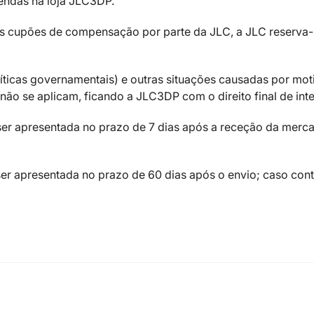
endas na loja JLC3DP.
os cupões de compensação por parte da JLC, a JLC reserva-
íticas governamentais) e outras situações causadas por mot
ão se aplicam, ficando a JLC3DP com o direito final de int
er apresentada no prazo de 7 dias após a receção da merca
r apresentada no prazo de 60 dias após o envio; caso contr