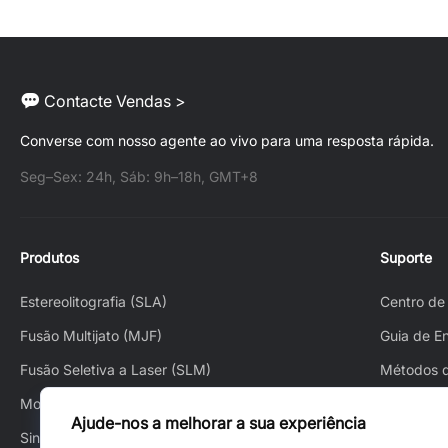
Contacte Vendas >
Converse com nosso agente ao vivo para uma resposta rápida.
Seg–Sex: 24h, Sáb: 9h–18h, GMT+8
Produtos
Suporte
Estereolitografia (SLA)
Centro de
Fusão Multijato (MJF)
Guia de E
Fusão Seletiva a Laser (SLM)
Métodos 
Modelagem por Deposição Fundida (FDM)
How to Or
Ajude-nos a melhorar a sua experiência
Sinterização Seletiva a Laser (SLS)
How to Tr