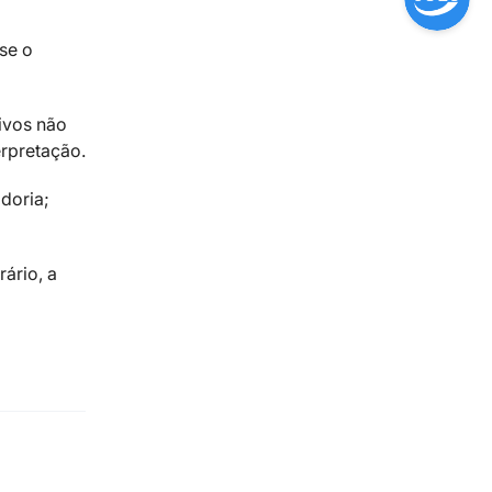
se o
ivos não
erpretação.
doria;
ário, a