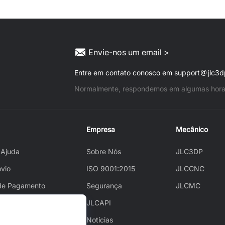
Envie-nos um email >
Entre em contato conosco em support
jlc3
Normalmente, respondemos em algumas hora
Empresa
Mecânico
 Ajuda
Sobre Nós
JLC3DP
nvio
ISO 9001:2015
JLCCNC
de Pagamento
Segurança
JLCMC
der
JLCAPI
ack
Notícias