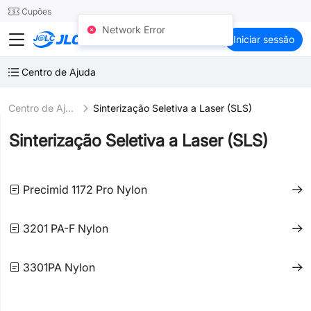
SMT
24
Cupões
Network Error
JLC3DP
Iniciar sessão
Centro de Ajuda
Centro de Ajuda
Sinterização Seletiva a Laser (SLS)
Sinterização Seletiva a Laser (SLS)
Precimid 1172 Pro Nylon
3201 PA-F Nylon
3301PA Nylon