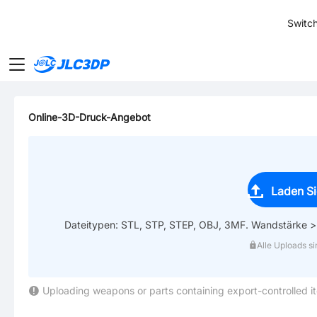
SMT
24
Switch
JLC3DP
Online-3D-Druck-Angebot
Laden S
Dateitypen: STL, STP, STEP, OBJ, 3MF. Wandstärke >
Alle Uploads si
Uploading weapons or parts containing export-controlled i