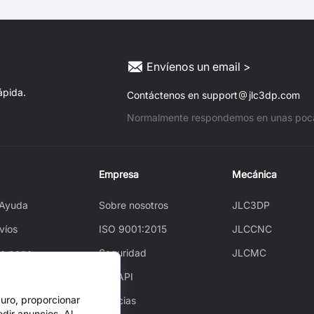
Envíenos un email >
ápida.
Contáctenos en support
jlc3dp.com
Normalmente respondemos en unas poca
Empresa
Mecánica
 Ayuda
Sobre nosotros
JLC3DP
víos
ISO 9001:2015
JLCCNC
e pago
Seguridad
JLCMC
r
JLCAPI
guro, proporcionar
rear
Noticias
dir anuncios. Al