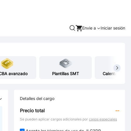
Envie a
Iniciar sesión
CBA avanzado
Plantillas SMT
Calentador Fle
Detalles del cargo
Precio total
--
Se pueden aplicar cargos adicionales por
casos especiales
Acepto los
términos de uso
de JLC3DP