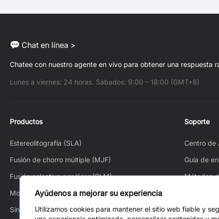
Chat en línea >
Chatee con nuestro agente en vivo para obtener una respuesta r
Lunes a viernes: 24 horas. Sábados: 9:00 – 18:00 (GMT+8)
Productos
Soporte
Estereolitografía (SLA)
Centro de
Fusión de chorro múltiple (MJF)
Guía de en
Fusión selectiva por láser (SLM)
Métodos d
Ayúdenos a mejorar su experiencia
Modelado por deposición fundida (FDM)
Cómo pedi
Utilizamos cookies para mantener el sitio web fiable y se
Sinterización selectiva por láser (SLS)
Cómo rast
una experiencia optimizada, personalizar contenidos y me