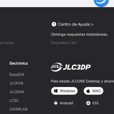
Centro de Ayuda >
Obtenga respuestas instantáneas.
s horas.
Disponible 24/7.
Electrónica
EasyEDA
Pida desde JLCONE Desktop y ahorre 
JLCPCB
Windows
MAC
JLCDFM
LCSC
Android
IOS
OSHWLAB