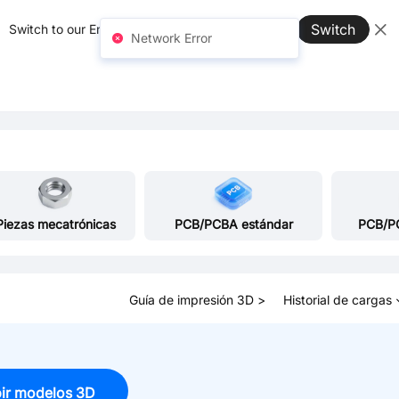
Switch
Switch to our English site for better experience →
Network Error
Piezas mecatrónicas
PCB/PCBA estándar
PCB/P
Guía de impresión 3D >
Historial de cargas
ir modelos 3D