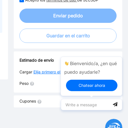
Enviar pedido
Guardar en el carrito
Estimado de envío
Bienvenido/a, ¿en qué
puedo ayudarle?
Cargar
Elija primero el país de destino
Peso
--
Chatear ahora
Cupones
Ver sus cupones