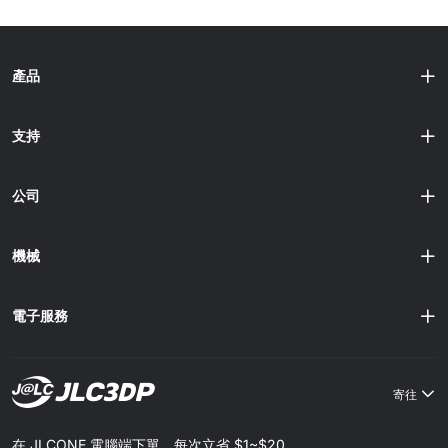
產品
支持
公司
機械
電子服務
寄往
在 JLCONE 電腦端下單，每次立省 $1~$20