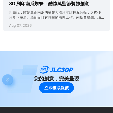
銳利的細節。想像一個內部發光、表面透出半透明脈絡的南
3D 列印南瓜蜘蛛：酷炫萬聖節裝飾創意
優惠券。分享創意、啟發社群，同時節省下單費用。 順帶一
瓜，或一張每顆牙齒都清晰建模的骷髏笑臉，而且整件作品
提，如果你正準備今年的 3D 列印萬聖節服裝專案，推薦閱
坦白說，雕刻真正南瓜的樂趣大概只能維持五分鐘，之後便
一次列印完成。 3D 南瓜雕刻的核心是設計深度。你正在以
讀《列印你的......
只剩下濕滑、混亂而且有時限的清理工作。南瓜會腐爛、塌
數碼方式雕塑光線與陰影，所運用的藝術原理與傳統雕塑相
陷，成品也未必能像 Pinterest 圖片般整潔。3D 列印南瓜蜘
同，只是把成果轉化為 STL 格式。無論使用 Blender、
Aug 07, 2026
蛛既能避開這些麻煩，也能釋放更多創意。你可以製作南瓜
ZBrush 還是 Fusion 360，目標都一樣：建立一個在亮燈後
蜘蛛等混合設計，把詭異氣氛與機械造型結合起來，呈現雕
能與光線互動的表面。 更理想的是，設計完成後可以年復一
刻刀無法實現的細節。這確實是很酷的萬聖節裝飾創意，對
年重新列印，也能調整細節、縮放尺寸，甚至重新混合成完
吧？ 3D 列印南瓜蜘蛛今年大受歡迎，既是詭異裝飾，也是
整系列。沒有果肉，也不會腐爛。 如果已有 3D 模型設計但
引發話題的焦點。它可以客製化、採用模組化結構，而且列
沒有打印機，可以把模型上載至 JLC3DP，並獲得 5 美元優
印速度快。試想一下：南瓜頭加上活動式蜘蛛腿，正是完美
惠券。如果設計獲選展示，下單時更可享 20 美元優惠。
的惡夢素材。本文將介紹設計設定、推薦材料、實用列印技
這......
巧，以及在哪裏取得可直接列印的南瓜蜘蛛 STL。 這個萬聖
節，不妨告別混亂的雕刻方式，改用數碼製作。透過
JLC3DP，你可以製作包含尖牙、蜘蛛網等細節的客製化 3D
列印南瓜蜘蛛，全程毋須拿起雕刻刀。立即取得免費報價。
您的創意，完美呈現
告別雕刻刀：3D 列印為甚麼更適合萬聖節？ 細節與精度 試
立即獲取報價
過用廚房刀在南瓜上雕出八條蜘蛛腿嗎？答案不言而喻。無
論雙手多麼穩定，傳統雕刻始終會限制創意。使用 3D 列印
後，南瓜蜘蛛 3D 列印模型的每個關節、曲線及凸紋都能清
晰呈現。你可以塑造精細表面紋......