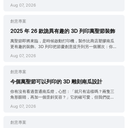
序。 這些建議來自 JLC3DP 3D 列印專家的實務經驗，涵蓋
能性便會有趣得多。與其再購買廉價塑膠面具或海綿劍，不
Aug 07, 2026
原型測試至精密生產零件。如果希望完全省卻故障排查，也
如列印一件客製化、細節豐富而且更酷的作品。 （圖片由 AI
可以使用專業 3D 列印服務完成製作。 甚麼是 3D 列印冷拉
整合生成） 本指南將介紹所有重要內容，包括最佳 3D 列印
法？ （來源：Reddit） 3D 打印機冷拉法是一種簡單的噴嘴
萬聖節服裝創意，以及如何設計、列印並完成專業級面具。
創意專案
清潔技巧，用於移除堵塞物、燒焦殘留物及舊線材。簡單來
我們亦會說明在哪裏尋找優質免費檔案，以及哪些 3D 列印
說，它就像在毋須拆卸零件的情況下，為熱端進行深......
道具真正能令整套服裝更完整。 如果沒有打印機，或沒有時
2025 年 26 款詭異有趣的 3D 列印萬聖節裝飾
間等待長達 20 小時的列印工作，JLC3DP 可以提供協助。
萬聖節即將來臨，是時候啟動打印機，製作比商店塑膠南瓜
我們的快速高品質 3D 列印服務每件低至 0.30 美元起，客製
更有趣的裝飾。3D 列印把節慶創意提升到另一個層次：你可
化道具或面具可直接送到你手上，毋須處理噴嘴堵塞或列印
以為層架製作詭異小幽靈、鬧鬼門牌，甚至一個既令人不安
失敗。 如果已有 3D 模型設計，可以把模型上載至
Aug 07, 2026
又帶點優雅的骷髏頭碗。 （圖片由 AI 整合生成） 3D 列印萬
JLC3DP，並獲得 5 美元優惠券。設計如獲選展示，下單時
聖節裝飾最大的樂趣，就是可以自行控制作品的古怪程度。
更可享 20 美元優惠。這既能節省更多費用，也可為創作社群
無論想走可愛、恐怖，還是徹底詛咒般的風格，都可按照理
帶來靈感。 3D 列印萬聖節服裝適合你嗎？ （圖片由 AI 整合
創意專案
想氣氛自由創作。即使做錯了，也只需重新列印。沒有人會
生成） 在開始切片及準備線材之前，值得先問自己：3D 列
批評你，畢竟萬聖節本來就應該帶點混亂。 本文整理了
今個萬聖節可以列印的 3D 雕刻南瓜設計
印萬聖節服裝是否真的適合你？ 先從優點說起。透過萬聖節
2025 年 26 款最佳萬聖節 3D 列印作品。它們容易製作，完
服裝 3D 列印，你可以製作完全獨一無二的造型，不會......
你有沒有看過普通南瓜燈，心想：「就只有這樣嗎？兩隻三
成後又足以令人留下深刻印象。部分只需數小時，另一些可
角形眼睛，再加一個歪斜笑容？」它的確可愛，但我們從
能要通宵列印，但每一款都值得投入線材。 如果打印機狀態
1990 年代開始便一直重複製作相同的平面表情。現在是時候
不穩定，或今年不想花時間反覆調整設定，可以把檔案傳送
Aug 07, 2026
放下模板，認真投入雕塑創作，實現真正獨特的3D 南瓜雕刻
給 JLC3DP。我們會處理列印、清理及表面加工，讓你把時
創意。 超越傳統模板：發揮 3D 南瓜雕塑的力量 傳統雕刻會
間留給最有趣的部分：打造完美的鬧鬼場景。 等等！手上有
受到雙手與工具限制，但3D 南瓜雕刻設計帶來真正的創作自
詭異的萬聖節設計嗎？立即把 3D 模型上載至 JLC3DP，即
創意專案
由。你可以扭轉幾何形狀、建立深度層次，並塑造比刀具更
可獲得 5 美元優惠券；作品如獲選展示，更可獲得 20 美元