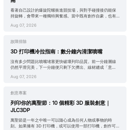
南
看著自己設計的爆旋陀螺衝進競技場，與對手碰撞後仍能保
持旋轉，會帶來一種獨特興奮感。當中既有創作自豪，也有
反覆改良的著迷，還有「原來真的成功了」的驚喜。 早期大
Aug 07, 2026
部分人只會尋找一個免費下載的 Beyblade Burst 3D 模型，
按下列印便宣告完成。現在情況已經完全不同。創作者會製
作完整的 3D 列印 Beyblade Burst GT、DB（Dynamite
故障排除
Battle）及 Sparking 配置，各自採用不同的平衡方法、重量
調整及幾何修改。過去只是「列印後旋轉」，現在則演變成
3D 打印機冷拉指南：數分鐘內清潔噴嘴
真正的工程實驗，涉及重量分佈、邊緣幾何形狀，甚至空氣
沒有多少問題比噴嘴堵塞更快破壞列印品質。前一分鐘層線
流動。 更方便的是，你毋須成為 CAD 專家也能開始。網上
仍然平滑完美，下一分鐘便只剩下欠擠出、線材纏成「意
有大量模型資源；如果希望省卻設備設定並取得專業級列
粉」的半成品。好消息是，你通常毋須拆開整個熱端，也不
印，亦可選擇 JLC3DP 等服務。有人追求接近競技用途的性
Aug 07, 2026
用花數小時排查；一個簡單方法可能已經足夠：冷拉法
能，也有人只想製作外形誇張、進場時極具氣勢的作品。兩
（cold pull）。 （來源：Reddit） 如果曾經想知道甚麼是
種方向都合理，也同樣有趣。 安全提示：3D 列印爆旋陀螺
3D 列印冷拉法，它其實是清除噴嘴碎屑、燒焦線材及微小堵
屬高速旋轉物件，零件一旦破裂可能飛出。只應在完整封
創意專案
塞最簡單而有效的方法之一，而且毋須拆開打印機。整個過
閉、無裂損的專用競技盤內測試，佩戴護目鏡，讓旁觀者保
程通常只需約五至十分鐘；操作正確時，可以令擠出狀態恢
列印你的萬聖節：10 個精彩 3D 服裝創意｜
持距離，並由成人監督兒童。切勿向人、動物、牆壁或其他
復穩定與精準。 本指南會逐步說明3D 打印機冷拉清潔的運
未受保護表面發射，也不要使用尖銳接觸邊緣或可......
JLC3DP
作方式，並提供適用於 Prusa、Bambu Lab 及 Creality 等常
見打印機的實用提示。無論正在處理持續欠擠出，還是只想
萬聖節是一年之中唯一可以隨心成為任何人物或事物的時
獲得更整潔銳利的成品，這項技巧都值得加入日常保養程
刻。如果擁有 3D 打印機，或可以使用一部打印機，創作可