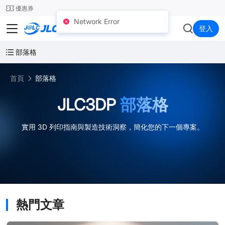
SMT
24
優惠券
Network Error
JLC3DP
登入
部落格
首頁
部落格
JLC3DP
部落格
實用 3D 列印指南與製造技術洞察，簡化您的下一個專案。
熱門文章