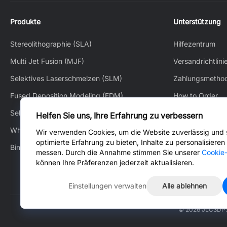
Produkte
Unterstützung
Stereolithographie (SLA)
Hilfezentrum
Multi Jet Fusion (MJF)
Versandrichtlini
Selektives Laserschmelzen (SLM)
Zahlungsmetho
Fused Deposition Modeling (FDM)
How to Order
Selektives Lasersintern (SLS)
How to Track
Helfen Sie uns, Ihre Erfahrung zu verbessern
White Jet Process (WJP)
Kundendienst
Wir verwenden Cookies, um die Website zuverlässig und s
optimierte Erfahrung zu bieten, Inhalte zu personalisiere
Binder Jetting (BJ)
Kontaktiere uns
messen. Durch die Annahme stimmen Sie unserer
Cookie-
können Ihre Präferenzen jederzeit aktualisieren.
Einstellungen verwalten
Alle ablehnen
© 2026 JLC3DP.C