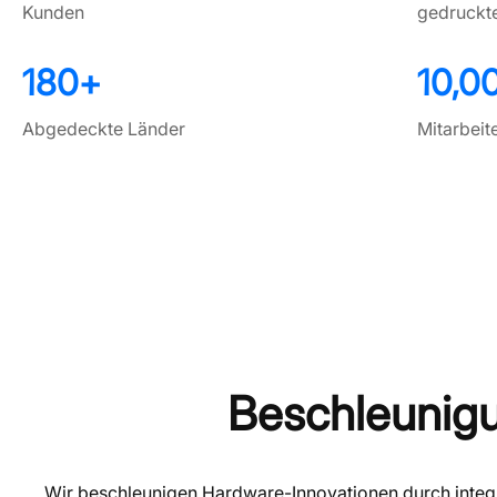
Kunden
gedruckte
180
+
10,0
Abgedeckte Länder
Mitarbeit
Beschleunigu
Wir beschleunigen Hardware-Innovationen durch integr