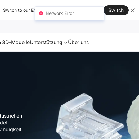
Switch
Switch to our English site for better experience →
Network Error
e 3D-Modelle
Unterstützung
Über uns
ustriellen
ndet
indigkeit