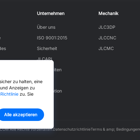
Unternehmen
Mechanik
Über uns
JLC3DP
e
ISO 9001:2015
JLCCNC
des
Sicherheit
JLCMC
JLCAPI
Neuigkeiten
Blog
icher zu halten, eine
n und Anzeigen zu
Cooperation
Richtlinie
zu. Sie
Alle akzeptieren
OM Alle Rechte vorbehalten.
Datenschutzrichtlinie
Terms & amp; Bedingungen