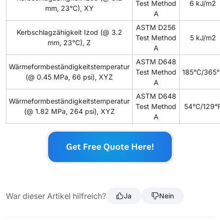
Test Method
6 kJ/m2
mm, 23°C), XY
A
ASTM D256
Kerbschlagzähigkeit Izod (@ 3.2
Test Method
5 kJ/m2
mm, 23°C), Z
A
ASTM D648
Wärmeformbeständigkeitstemperatur
Test Method
185°C/365°
(@ 0.45 MPa, 66 psi), XYZ
A
ASTM D648
Wärmeformbeständigkeitstemperatur
Test Method
54°C/129°
(@ 1.82 MPa, 264 psi), XYZ
A
War dieser Artikel hilfreich?
Ja
Nein