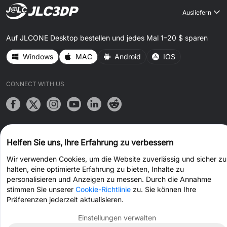
Ausliefern
Auf JLCONE Desktop bestellen und jedes Mal 1–20 $ sparen
Windows
MAC
Android
IOS
CONNECT WITH US
Helfen Sie uns, Ihre Erfahrung zu verbessern
© 2026 JLC3DP.COM Alle Rechte vorbehalten.
Datenschutzrichtlinie
Terms & amp; Bedingungen
Cookie-Richtlinie
Wir verwenden Cookies, um die Website zuverlässig und sicher zu
halten, eine optimierte Erfahrung zu bieten, Inhalte zu
personalisieren und Anzeigen zu messen. Durch die Annahme
stimmen Sie unserer
Cookie-Richtlinie
zu. Sie können Ihre
Präferenzen jederzeit aktualisieren.
Einstellungen verwalten