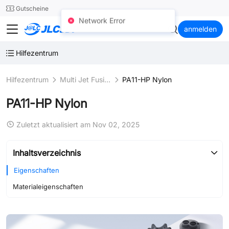
SMT
24
Gutscheine
Network Error
JLC3DP
anmelden
Hilfezentrum
Hilfezentrum
Multi Jet Fusion (MJF)
PA11-HP Nylon
PA11-HP Nylon
Zuletzt aktualisiert am Nov 02, 2025
Inhaltsverzeichnis
Eigenschaften
Materialeigenschaften