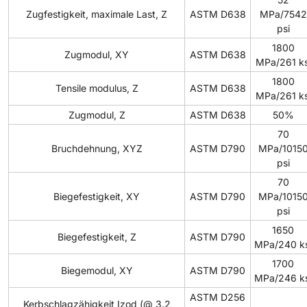
Zugfestigkeit, maximale Last, Z
ASTM D638
MPa/7542
psi
1800
Zugmodul, XY
ASTM D638
MPa/261 ks
1800
Tensile modulus, Z
ASTM D638
MPa/261 ks
Zugmodul, Z
ASTM D638
50%
70
Bruchdehnung, XYZ
ASTM D790
MPa/1015
psi
70
Biegefestigkeit, XY
ASTM D790
MPa/1015
psi
1650
Biegefestigkeit, Z
ASTM D790
MPa/240 ks
1700
Biegemodul, XY
ASTM D790
MPa/246 ks
ASTM D256
Kerbschlagzähigkeit Izod (@ 3.2