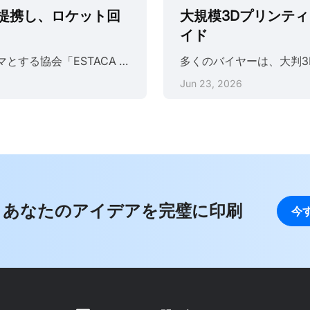
Pが提携し、ロケット回
大規模3Dプリンテ
イド
名門工学学校ESTACAの航空宇宙・ロケット工学をテーマとする協会「ESTACA Space Odyssey」は、JLC3DPとの提携を発表しました。この協力は、ハイブリッドロケット技術の限界に挑戦する一連のロケット「ESTACA Space Launcher (ESL)」プログラムにおいて、重要な金属部品の設計と製造に革命をもたらすことを目的としています。 ESTACA Space Launcher (ESL) プログラム ESLプログラムは3機のロケットで構成され、それぞれが徐々に高い高度を目指し、最終的には液体と固体の推進剤を組み合わせたハイブリッドロケットエンジンで高度30kmに到達するミッションを達成します。シリーズ最初のロケットESL-1は高度3000メートルを達成する予定で、加圧空気噴射によるロール制御を特徴としています。 ESL-1ミッションの重要な側面は、飛行データを分析するためのロケットの回収です。回収システムは二重パラシュート機構を採用しています。ロケットの頂点で小型パラシュートが展開し、降下速度を30m/sに減速し、その後高度300メートルで大型パラシュートが展開し、安全な......
Jun 23, 2026
あなたのアイデアを完璧に印刷
今