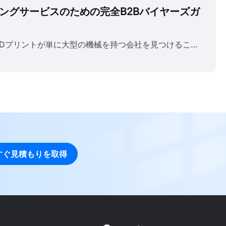
ィングサービスのための完全B2Bバイヤーズガ
多くのバイヤーは、大判3Dプリントが単に大型の機械を持つ会社を見つけることよりも複雑であることを、苦い経験から学びます。サプライヤーは自信満々の見積もりを提示しても、結局は反った部品を納品することがあります。そうなれば、時間も予算も無駄になります。 大規模3Dプリントにより、メーカーは従来の方法では製造が困難または高コストな、大型の試作品、治具、金型、最終製品部品を製造できるようになります。Wohlers Report 2026によると、2025年のグローバルな積層造形産業の収益は242億ドルに達し、産業用途における積層造形の採用が拡大していることが浮き彫りになっています。 このガイドでは、信頼できる大規模3Dプリント会社と、問題が発生するまでは問題なく見える会社を実際に分ける要素について説明します。 大規模3Dプリントサービスは、標準的なデスクトップまたはベンチトップ機器の造形サイズを超える部品やアセンブリを製造します。通常、少なくとも1つの寸法が300mmを超える部品であり、小型の機械では必要とされない産業用機器、検証済み材料、およびプロセス管理が必要です。 これを読んでいるということは、すで......
すぐ見積もりを取得