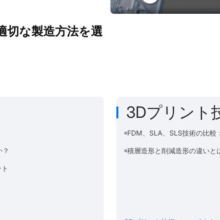
：適切な製造方法を選
3Dプリント
FDM、SLA、SLS技術の比
か？
積層造形と削減造形の違いと
ント