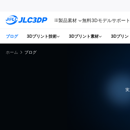
SMT
24
JLC3DP
製品
素材
無料3Dモデル
サポー
ブログ
3Dプリント技術
3Dプリント素材
3Dプリン
ホーム
ブログ
実