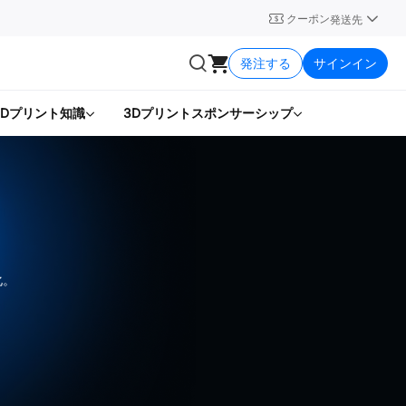
クーポン
発送先
発注する
サインイン
3Dプリント知識
3Dプリントスポンサーシップ
化。