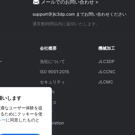
メールでのお問い合わせ >
support
jlc3dp.com までお問い合わせください
通常数時間以内に返信いたします。
会社概要
機械加工
ー
当社について
JLC3DP
ISO 9001:2015
JLCCNC
セキュリティ
JLCMC
JLCAPI
願いします
認方法
ニュース
最適なユーザー体験を提
ビス
ブログ
するためにクッキーを使
シー
に同意したものと
Cooperation