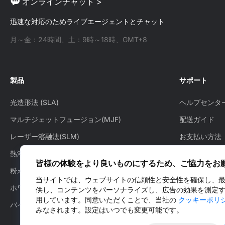
オンラインチャット >
迅速な対応のためライブエージェントとチャット
月～金：24時間、土：9時～18時、GMT+8
製品
サポート
光造形法 (SLA)
ヘルプセンタ
マルチジェットフュージョン(MJF)
配送ガイド
レーザー溶融法(SLM)
お支払い方法
熱溶解積層法(FDM)
ご注文方法
皆様の体験をより良いものにするため、ご協力をお
粉末焼結積層法(SLS)
配送状況の確
当サイトでは、ウェブサイトの信頼性と安全性を確保し、
ホワイトジェット・プロセス（WJP）
アフターサー
供し、コンテンツをパーソナライズし、広告の効果を測定
用しています。同意いただくことで、当社の
クッキーポリ
バインダージェッティング（BJ）
お問い合わせ
みなされます。設定はいつでも変更可能です。