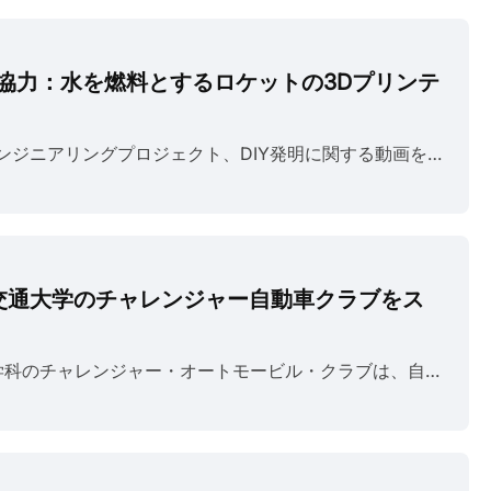
3DPが協力：水を燃料とするロケットの3Dプリンテ
Integzaは、科学実験、エンジニアリングプロジェクト、DIY発明に関する動画を制作することで知られるYouTuberです。彼のチャンネルは、特にロケット、エンジン、凝った機械装置を含む、創造的なエンジニアリング、物理学、力学に焦点を当てています。Integzaの動画はユーモアと創造性に富んでおり、複雑な科学や工学の概念を気軽で楽しい方法で紹介することが多く、多くのテクノロジー愛好家やDIY愛好家を魅了しています。 出典: integza.com この動画では、水を燃料として使用し、電気分解によって水素と酸素に分解する方法を紹介しています。水素は効率的な燃料であり、ガソリンよりもはるかに高いエネルギー密度を持っています。また、動画ではロケットエンジンの設計・製作方法、3Dプリンティング技術を使った部品製造、ガス生成量を増やすための電気分解装置の改造方法も紹介しています。 出典: integza.com JLC3DPはIntegzaに、ノズル直径8mm（0.32インチ）、燃焼室長80mm（3.14インチ）、直径32.4mm（1.3インチ）の金属3Dプリント製ロケットエンジンを提供しました。Inte......
立交通大学のチャレンジャー自動車クラブをス
韓国国立交通大学機械工学科のチャレンジャー・オートモービル・クラブは、自動車をゼロから設計・製作することに情熱を注ぐ、活気あふれる学生主体のチームです。このチームは、自分たちの自動車を製作することに興味を持つ学生で構成され、車両設計や動的解析などの研究活動に重点を置いています。今年、クラブは最新プロジェクトであるCEF-24車の完成に向けて努力を重ねており、この車両は名誉ある2024年KSAE（韓国自動車工学会）学生自動車競技大会に出場する予定です。 出典：Instagram@challenger_knut チャレンジャーは最近、JLC3DPから製品スポンサーシップを受け、CEF-24車のCNC加工費の一部を支援していただきました。JLC3DPは、高度な3Dプリンティングサービスと精密CNC加工でよく知られており、ユーザーに効率的なオンライン3Dプリンティングサービスを提供することに尽力しています。同時に、チャレンジャーチームはJLCのEasyEDAプログラムを通じて回路設計を完了し、JLCPCBから必要なプリント基板を注文しました。JLC3DPとJLCPCBは現在、統合注文に対応しています。 ク......