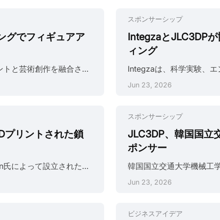
スポンサーシップ
ンティングでフィギュアア
IntegzaとJLC
ィング
KellyBlogsは、コロンビア出身のYouTuberで、3Dプリントと芸術創作を融合させることに注力しています。彼女のブログでは、主に独自の3Dプロジェクトデザインを紹介しています。Kellyはアニメキャラクターモデルの制作に情熱を注ぎ、自身のチャンネルを通じて、芸術的なプロセス、デザインのインスピレーション、そして作品に込められたストーリーを公開しています。 KellyBlogsはJLC3DPと数多くのコラボレーションを実現してきました。KellyはJLC3DPが提供する3Dプリント樹脂パーツを手作業で塗装し、最後に組み立てて接合しました。JLC3DPの高度なSLAプリント工程により、モデルの精度と細部の再現性が保証されています。Kellyは後処理を施すことで、3Dプリントモデルの外観をより洗練させるだけでなく、各フィギュアに独自の個性と独立性を与え、精巧な芸術作品へと昇華させています。 出典: https://www.youtube.com/@kellyblogs 最近のビデオコラボレーションでは、Kellyは日本のアニメ「ドラゴンボール」のキャラクターである孫悟飯の樹脂フィギュアを制作し......
Jun 23, 2026
スポンサーシップ
力し、3Dプリントされた鎖
JLC3DP、韓国国
ポンサー
Hacksmith Industriesは、元エンジニアのJames Hobson氏によって設立された人気のYouTubeチャンネルです。映画、ビデオゲーム、漫画などの架空のアイデアを現実のプロトタイプに変換することで、多くのフォロワーを獲得しています。熟練したエンジニアやクリエイターからなるチームを擁し、「不可能を可能にする」ことに注力しています。このチャンネルは単なるエンターテイメントではなく、各プロジェクトの背後にある科学と技術を解説しながら、エンジニアリングのプロセスを紹介しています。このアプローチにより、Hacksmith IndustriesはSTEM愛好家、DIY愛好家、そしてエンジニアリングの概念の実用的な応用に興味を持つ人々の拠点となっています。現在、チャンネルの登録者数は1400万人を超え、創造性、テクノロジー、エンジニアリングを独自のエキサイティングな方法で融合させることで、世界中の視聴者にインスピレーションとエンターテイメントを提供し続けています。 出典: https://www.youtube.com/@hacksmith JLC3DPとHacksmith Industr......
Jun 23, 2026
ビジネスアイデア