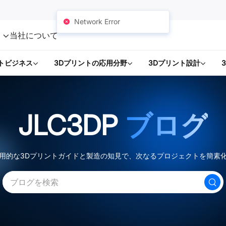
Network Error
ト
当社について
トビジネス
3Dプリントの応用分野
3Dプリント設計
JLC3DP
ブログ
用的な3Dプリントガイドと製造の知見で、次なるプロジェクトを簡素