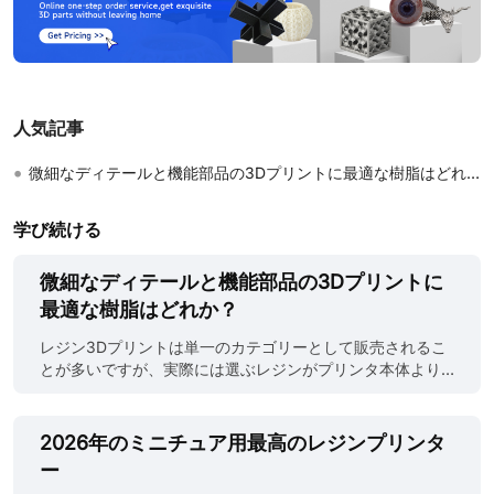
人気記事
•
微細なディテールと機能部品の3Dプリントに最適な樹脂はどれか？
学び続ける
微細なディテールと機能部品の3Dプリントに
最適な樹脂はどれか？
レジン3Dプリントは単一のカテゴリーとして販売されるこ
とが多いですが、実際には選ぶレジンがプリンタ本体より
も重要です。超微細な表面ディテールを追求した感光性レ
ジンは、負荷を受ける部品や耐熱部品用のレジンとは振る
舞いが大きく異なります。これらを互換性があるものとし
2026年のミニチュア用最高のレジンプリンタ
て扱うことは、レジン出力が期待外れになる最も一般的な
ー
理由の1つです。 3Dプリント用レジンタイプを比較する