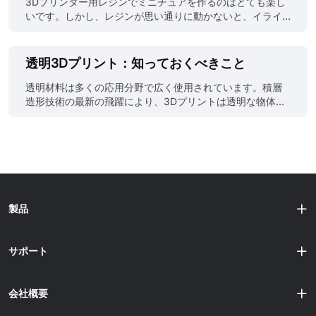
3Dプリンター用レジンでミニチュアを作るのはとても楽し
3Dプリント材料は、必ずしも最も硬いわけではありませ
コスト ⚠️ 高め ✅ 安価 耐久性 ⚠️ 脆い（タフレジン除く）
いです。しかし、レジンが思い通りに動かないと、イライ
ん。最も硬いレジンが、機能用途で最も強いレジンである
✅ 柔軟で丈夫 後処理 ⚠️ 洗浄＆硬化要 ✅ 最小限 最適用途 ✅
ラすることもあります。 最初に直面する問題の一つがレジ
保証もないのです。 「最強のレジン」とは一体何か？ 「最
展示用・D&Dキャラ ✅ 地形・小道具・量産 初心者扱い ⚠️
ンの選定で、ミニチュアに最適なレジンを探そうとしま
強のレジン」を検索......
学習曲線あり ✅ 手軽に始められる 瞬間結論： レジン＝最
す。一部のレジンは脆すぎて、細い剣や伸ばした腕が折れ
透明3Dプリント：知っておくべきこと
高のディテール＆展示モデル FDM＝安価・丈夫・大型・地
てしまいます。他のレジンは耐久性がありますが、ミニチ
形パーツに最適 ミニチュアにレジン vs FDMで迷っている
ュアを印刷する価値を生む細かな表面ディテールが失われ
透明材料は多くの応用分野で広く使用されています。積層
なら、両方を試してから機材投資すれば時間とコストを節
ます。このスケールでは誤差の余地がほとんどなく、間違
造形技術の最新の飛躍により、3Dプリントは透明な物体の
約できます。 JLC3DPではプロ級FDM・レジン3Dプリント
ったレジンを選ぶと優れたモデルも脆くまたはぼやけた印
製造にますます利用されるようになっています。たとえ
サービスを提供。プリンタを買わずに......
刷物になってしまいます。 JLC3DPでは、さまざまなレジ
ば、透明3Dプリントは、カメラや顕微鏡などの精密機器に
ンを多数テストし、レジン印刷ミニチュアがシャープかつ
使用されるレンズ、プリズム、ライトガイドなどの複雑な
ゲームテーブルで耐久性を持つバランスの取れた製品を見
光学部品の製造に活用できます。 このブログ記事では、透
つけました。 このガイドが役に立ったら、3D印刷に最適な
明3Dプリントに関する必要な情報、つまり透明3Dプリント
レジンが微細ディテールと実用ディテールでどう違うかな
の方法、技術、関連原材料の選定を紹介し、水晶のように
ど、材料とワークフローに関する実用的な洞察をもっと探
透明な3Dプリント部品の実現をお手伝いします。 透明3D
製品
してください。 異なるレジンタイプがミニチュア品質に与
プリントの原理 透明3Dプリント技術は、主に光造形3Dプ
える影響 印刷、塗装、取り扱いの段階で、すべてのレジン
リント（SLA）や熱溶解積層（FDM）などの技術に依存し
が同じように振る舞うわけではありません。モデルが展示
ています。SLA技術は光源を用いて光硬化性樹脂を選択的
サポート
用、アクティブなゲーム用、またはその中間かによって、
に硬化させ、層ごとに透明な物体を構築します。FDMはフ
適切な選......
ィラメントを用いて3Dモデルを作り、フィラメントをノズ
ルで加熱し、層ごとに物体の形状に噴射します。 プリンテ
会社概要
ィング技術をどう選ぶか？ SLAはFDMよりも透明3Dプリン
トに適しており、その理由はプリンティング原理、材料特