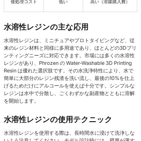
後処理コスト
低い
高い（溶媒購入費）
水溶性レジンの主な応用
水溶性レジンは、ミニチュアやプロトタイピングなど、従
来のレジン材料と同様に多用途であり、ほとんどの3Dプリ
ンティングニーズに対応できます。市場には多くの水溶性
レジンがあり、Phrozen の Water-Washable 3D Printing
Resin は優れた選択肢です。その水洗浄特性により、水で
簡単に大部分のレジン残渣を洗い流し、最後の10%を仕上
げるためだけにアルコールを使えば十分です。シンプルな
レジンは水中で分散し、ごくわずかな副産物とともに溶解
を開始します。
水溶性レジンの使用テクニック
水溶性レジンを使用する際は、長時間水に浸けて洗浄しな
いよう注意してください。モデル設計時には、壁厚が薄す