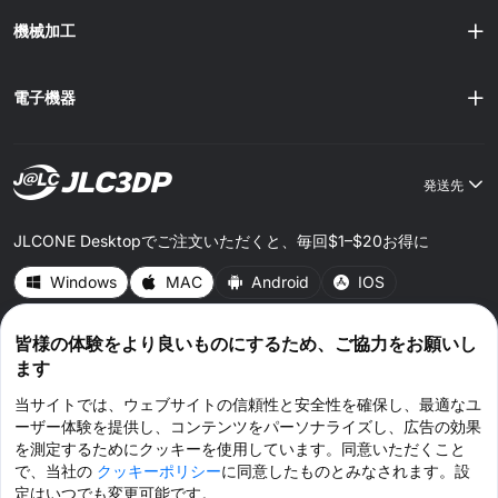
性、最終的なプリント結果の表面品質と透明性にありま
機械加工
す。SLAはレーザーで液体の光硬化性樹脂を......
電子機器
発送先
JLCONE Desktopでご注文いただくと、毎回$1–$20お得に
Windows
MAC
Android
IOS
皆様の体験をより良いものにするため、ご協力をお願いし
CONNECT WITH US
ます
当サイトでは、ウェブサイトの信頼性と安全性を確保し、最適なユ
ーザー体験を提供し、コンテンツをパーソナライズし、広告の効果
を測定するためにクッキーを使用しています。同意いただくこと
で、当社の
クッキーポリシー
に同意したものとみなされます。設
© 2026 JLC3DP.COM All Rights Reserved.
プライバシーポリシー
ご利用規約
定はいつでも変更可能です。
クッキーポリシー