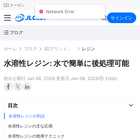
SMT
24
クーポン
Network Error
JLC3DP
サインイン
ブログ
ホーム
ブログ
3Dプリント素材
レジン
水溶性レジン: 水で簡単に後処理可能
1 min
初出公開日 Jan 08, 2026,
更新日 Jan 08, 2026
目次
水溶性レジンの利点
水溶性レジンの主な応用
水溶性レジンの使用テクニック