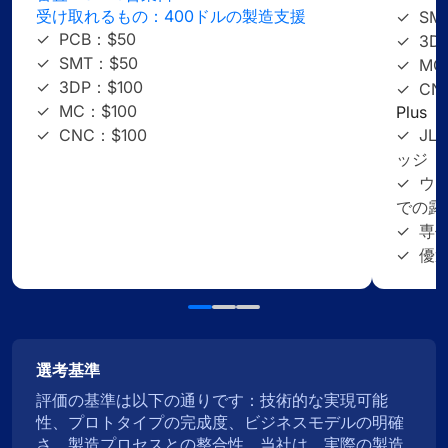
受け取れるもの：400ドルの製造支援
✓
SMT
✓
PCB：$50
✓
3DP
✓
SMT：$50
✓
MC:
✓
3DP：$100
✓
CNC
✓
MC：$100
Plus
✓
CNC：$100
✓
JL
ッジ
✓
ウェ
での露
✓
専任
✓
優
選考基準
評価の基準は以下の通りです：技術的な実現可能
性、プロトタイプの完成度、ビジネスモデルの明確
さ、製造プロセスとの整合性。当社は、実際の製造