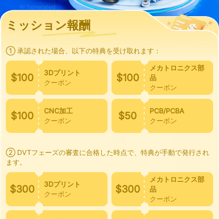
ミッション報酬
① 承認された場合、以下の特典を受け取れます：
メカトロニクス部
3Dプリント
$100
$100
品
クーポン
クーポン
CNC加工
PCB/PCBA
$100
$50
クーポン
クーポン
② DVTフェーズの審査に合格した時点で、特典が手動で発行され
ます。
メカトロニクス部
3Dプリント
$300
$300
品
クーポン
クーポン