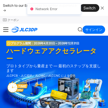
SMT
24
Switch to our English site for better experience
Switch
→
Network Error
クーポン
JLC3DP
サインイン
プログラム期間：2026年4月20日～2026年12月31日
ハードウェアアクセラレータ
ー
プロトタイプから量産まで — 最初のステップを支援し
ます
JLCPCB・JLC3DP・JLCMC・JLCCNC による提供