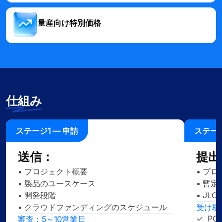
量産向け特別価格
仕組み
ステージ1 — 申請
ステージ
送信：
提出
• プロジェクト概要
• プ
• 製品のユースケース
• 暫
• 開発段階
• J
• クラウドファンディングのスケジュール
受け取
✓
PCB
審査：5～10営業日