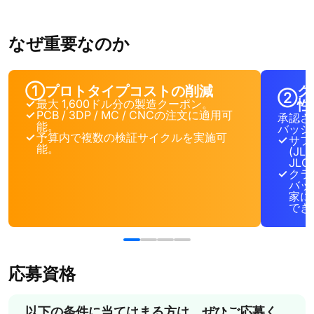
なぜ重要なのか
①
プロトタイプコストの削減
ク
②
最大 1,600ドル分の製造クーポン。
性
PCB / 3DP / MC / CNCの注文に適用可
承認さ
能。
バッジ
予算内で複数の検証サイクルを実施可
サプ
能。
(JLC
JLC
クラ
バッ
家に
でき
応募資格
以下の条件に当てはまる方は、ぜひご応募く