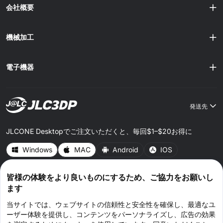
会社概要
機械加工
電子機器
発送先
JLCONE Desktopでご注文いただくと、毎回$1–$20お得に
Windows
MAC
Android
IOS
皆様の体験をより良いものにするため、ご協力をお願いし
CONNECT WITH US
ます
当サイトでは、ウェブサイトの信頼性と安全性を確保し、最適なユ
ーザー体験を提供し、コンテンツをパーソナライズし、広告の効果