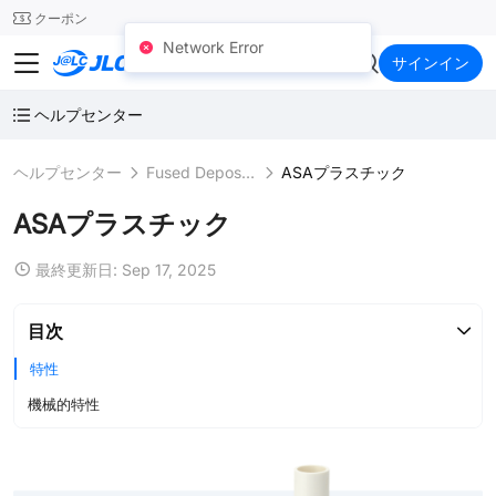
SMT
24
クーポン
Network Error
JLC3DP
サインイン
ヘルプセンター
ヘルプセンター
Fused Deposition Modeling (FDM)
ASAプラスチック
ASAプラスチック
最終更新日: Sep 17, 2025
目次
特性
機械的特性