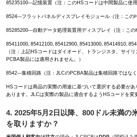
85235100---記憶装置（注：このHSコードは中間製品に使
8524---フラットパネルディスプレイモジュール（注：こ
85285200---自動データ処理装置用ディスプレイ（注：
85411000, 85412100, 85412900, 85413000, 85414910, 8
（注：上記HSコードはダイオード、トランジスタ、サイリス
PCBA製品には適用されません。）
8542---集積回路（注：JLCのPCBA製品は集積回路で
HSコードは商品の実際の用途に基づいて選択する必要があ
あります。JLCは実際の製品に適合するようHSコードを
4. 2025年5月2日以降、800ドル未
を取りますか？
米国個人顧客向け注文
の場合：JLCPCBは
DDP
（関税込み