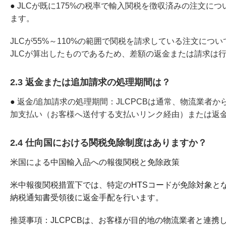
●
JLCが既に175%の税率で輸入関税を徴収済みの注文に
ます。
JLCが55%～110%の範囲で関税を請求している注文に
JLCが算出したものであるため、差額の返金または請求は
2.3 返金または追加請求の処理期間は？
●
返金/追加請求の処理期間：JLCPCBは通常、物流業者か
加支払い（お客様へ送付する支払いリンク経由）または返
2.4 仕向国における関税免除制度はありますか？
米国による中国輸入品への報復関税と免除政策
米中報復関税措置下では、特定のHTSコードが免除対象とな
納税通知書受領後に返金手配を行います。
推奨事項：JLCPCBは、お客様が目的地の物流業者と連携