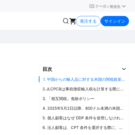
クーポン
発送先
発注する
サインイン
目次
1. 中国からの輸入品に対する米国の関税政策の概要
2.JLCPCBは事前徴収輸入税を計算する際にどのような割合を使用しますか？
3. 「相互関税」免除ポリシー
4. 2025年5月2日以降、800ドル未満の米国向け注文に対してJLCPCBはどのような対応を取りますか？
5. 個人顧客はなぜ DDP 条件を使用しなければならないのですか？
6. 法人顧客は、CPT 条件を選択する際に、小包の遅延を減らすためにどのように協力すべきか？