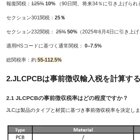
報復関税：
125%
10%
（90日間、将来34％に引き上げられ
セクション301関税：
25％
セクション232関税：
25%
50%
（2025年6月4日に引き
適用HSコードに基づく通常関税：
0–7.5%
総関税率：約
55-112.5%
2.JLCPCBは事前徴収輸入税を計算
2.1 JLCPCBの事前徴収税率はどの程度ですか？
JLCは製品のタイプと材質に基づき事前徴収税率を決定します：（