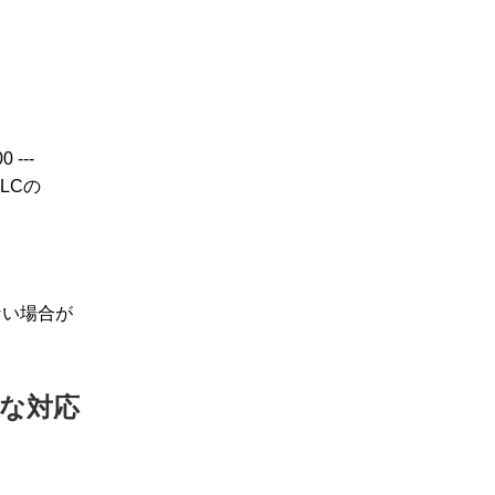
 ---
LCの
ない場合が
うな対応