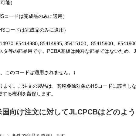
用可能）
のHSコードは完成品のみに適用）
このHSコードは完成品のみに適用）
5414970, 85414980, 85414995, 85415100、85415900、85419000
タ等の部品用です。PCBA基板は純粋な部品ではないため、J
はなく、このコードは適用されません。）
ります。ご注文の製品は、関税免除対象のHSコードに該当し
変更する権利を留保します。
満の米国向け注文に対してJLCPCBはどのよ
渡し）条件で商品を発送します。