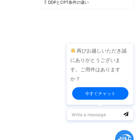
7. DDPとCPT条件の違い
8. 輸入税の支払いを拒否した場合の結果とリスクは？
9. DHL、UPS、FedExの利用規約更新について
再びお越しいただき誠
にありがとうございま
す。ご用件はあります
か？
今すぐチャット