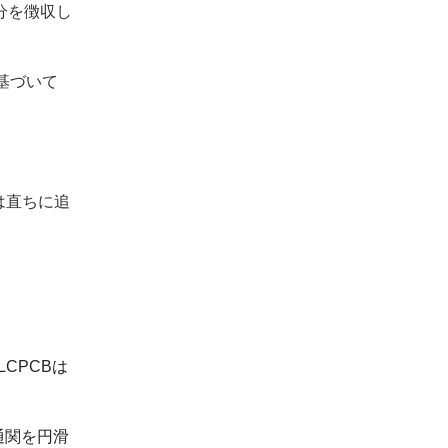
分を徴収し
基づいて
は直ちに追
CPCBは
通関を円滑