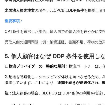
米国法人顧客注文
の場合：JLCPCBは
DDP条件
を推奨しま
重要事項：
CPT条件を選択した場合、輸入国での輸入税を速やかに支
受取人側の通関問題（例：納税遅延、書類不足、荷物の放
5. 個人顧客はなぜ DDP 条件を使
1. 物流プロバイダーの一時的な規則：
物流パートナーは、個
2.
配送を迅速化し、ショッピング体験を向上させるため、J
徴収しています。これにより、
通関手続きが迅速化され、
注：
法人顧客の場合、JLCPCB は DDP 条件の利用を推