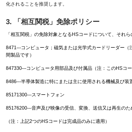
化されることを推奨します。
3. 「相互関税」免除ポリシー
「相互関税」の免除対象となるHSコードについて、それら
8471---コンピュータ；磁気または光学式カードリーダー
間製品です）
847330---コンピュータ用部品及び付属品（注：このHS
8486---半導体製造に特にまたは主に使用される機械及び
85171300---スマートフォン
85176200---音声及び映像の受信、変換、送信又は再生の
（注：上記2つのHSコードは完成品のみに適用）