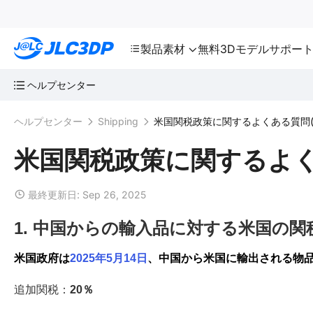
SMT
24
JLC3DP
製品
素材
無料3Dモデル
サポー
ヘルプセンター
ヘルプセンター
Shipping
米国関税政策に関するよくある質問(F
米国関税政策に関するよくあ
最終更新日: Sep 26, 2025
1. 中国からの輸入品に対する米国の関
米国政府は
2025年5月14日
、中国から米国に輸出される物
追加関税：
20％