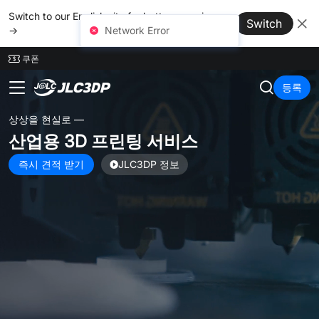
SMT
24
Switch to our English site for better experience
Switch
→
쿠폰
JLC3DP
등록
나만의 3D 프린팅 작품
을
세상에 공유하세요!
상금 $100 + 기프트 세트의 주인공이 되어보세요!
참여만 해도 $15 쿠폰 100% 증정!
이벤트 기간: 1월 15일 ~ 3월 15일
지금 바로 참여하기