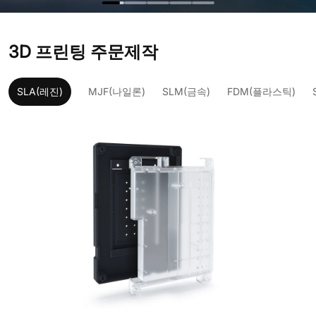
3D 프린팅 주문제작
SLA(레진)
MJF(나일론)
SLM(금속)
FDM(플라스틱)