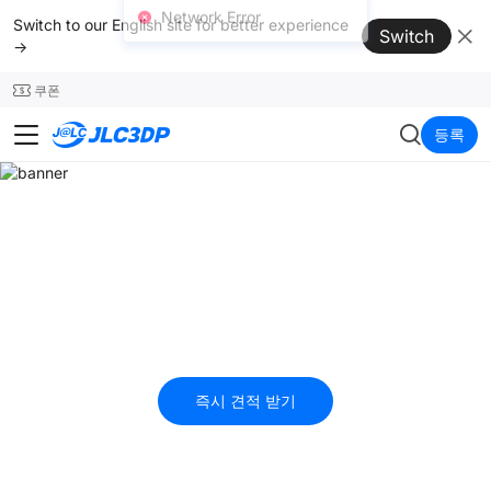
SMT
24
Switch to our English site for better experience
Switch
Network Error
→
쿠폰
JLC3DP
등록
멀티 제트 퓨전(MJF)
멀티 제트 퓨전(MJF)은 기능적인 나일론 프로토타입과 최종 사용 부
품을 생산합니다. 최종 부품은 고품질 표면 마감, 미세한 특징 해상
도, 그리고 일관된 기계적 특성을 보여줍니다. MJF 공정은 기계적
(예: 프로토타입, 관절 객체, 기어 시스템), 전기, 의료, 장식용, 자동
차, 심지어 교육용으로도 사용할수 있습니다.
즉시 견적 받기