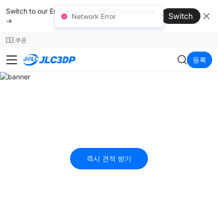
SMT
24
Switch to our English site for better experience
Switch
Network Error
→
쿠폰
JLC3DP
등록
융합증착모델링 (FDM)
융합증착모델링 (FDM)은 표면 텍스처링, 우수한 인성, 기계적 특성
및 내구성을 가진 부품을 3D 프린팅할수 있습니다. 우리의 FDM 공
정은 가전제품, 기능 부품 및 후벽 부품을 제조하는데 적용됩니다.
즉시 견적 받기