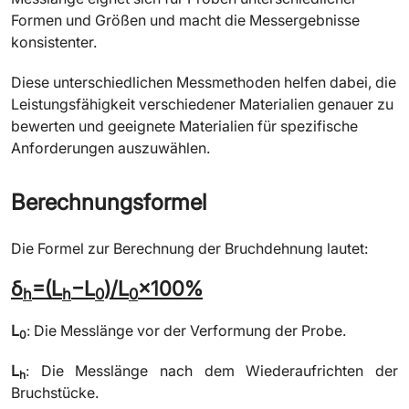
Formen und Größen und macht die Messergebnisse
konsistenter.
Diese unterschiedlichen Messmethoden helfen dabei, die
Leistungsfähigkeit verschiedener Materialien genauer zu
bewerten und geeignete Materialien für spezifische
Anforderungen auszuwählen.
Berechnungsformel
Die Formel zur Berechnung der Bruchdehnung lautet:
δ
=(L
−L
)/L
×100%
h
h
0
0
L
:
Die Messlänge vor der Verformung der Probe.
0
L
:
Die Messlänge nach dem Wiederaufrichten der
h
Bruchstücke.