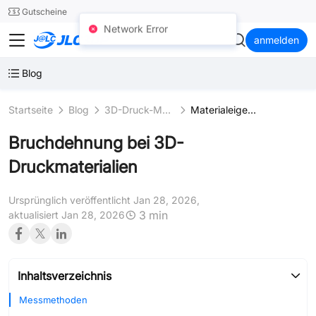
SMT
24
Gutscheine
Network Error
JLC3DP
anmelden
Blog
Startseite
Blog
3D-Druck-Materialien
Materialeigenschaften
Bruchdehnung bei 3D-
Druckmaterialien
Ursprünglich veröffentlicht Jan 28, 2026,
3 min
aktualisiert Jan 28, 2026
Inhaltsverzeichnis
Messmethoden