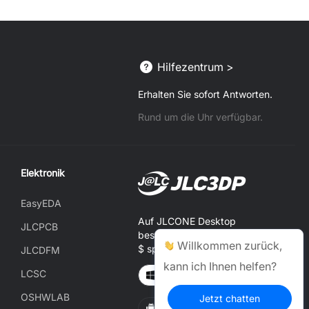
Hilfezentrum >
Erhalten Sie sofort Antworten.
Rund um die Uhr verfügbar.
Elektronik
EasyEDA
Auf JLCONE Desktop
JLCPCB
bestellen und jedes Mal 1–20
Willkommen zurück,
$ sparen
JLCDFM
kann ich Ihnen helfen?
LCSC
Windows
MAC
OSHWLAB
Jetzt chatten
Android
IOS