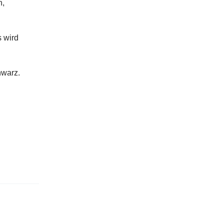
n,
s wird
hwarz.