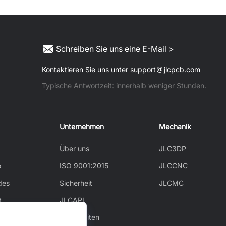
Schreiben Sie uns eine E-Mail >
Kontaktieren Sie uns unter support
jlcpcb.com
Typische Antwortzeit: innerhalb weniger Stunden.
Unternehmen
Mechanik
Über uns
JLC3DP
e
ISO 9001:2015
JLCCNC
des
Sicherheit
JLCMC
t
JLCAPI
Neuigkeiten