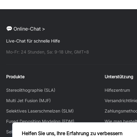
Online-Chat >
Live-Chat für schnelle Hilfe
Mo-Fr: 24 Stunden, Sa: 9-18 Uhr, GMT+8
Produkte
Unterstützung
Stereolithographie (SLA)
Hilfezentrum
Multi Jet Fusion (MJF)
Versandrichtlini
Selektives Laserschmelzen (SLM)
Zahlungsmetho
Fused Deposition Modeling (FDM)
Wie man bestell
Selektives Lasersintern (SLS)
How to Track
Helfen Sie uns, Ihre Erfahrung zu verbessern