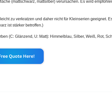
fläche (mattschwarz, mattsilber) verursachen. Es wird empfohle
icht zu verkratzen und daher nicht für Kleinserien geeignet. E
z ist stärker betroffen.)
rben (C: Glänzend, U: Matt): Himmelblau, Silber, Weiß, Rot, Sc