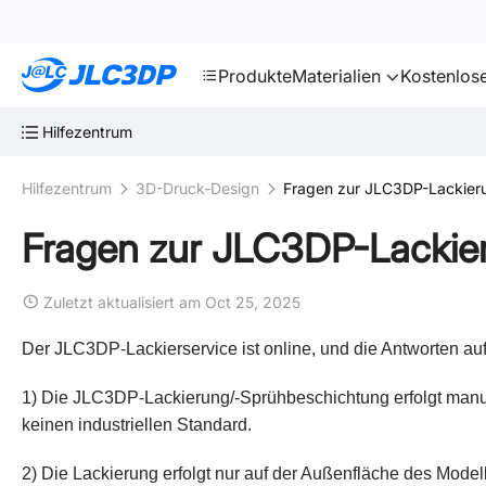
SMT
24
JLC3DP
Produkte
Materialien
Kostenlos
Hilfezentrum
Hilfezentrum
3D-Druck-Design
Fragen zur JLC3DP-Lackier
Fragen zur JLC3DP-Lackie
Zuletzt aktualisiert am Oct 25, 2025
Der JLC3DP-Lackierservice ist online, und die Antworten auf
1) Die JLC3DP-Lackierung/-Sprühbeschichtung erfolgt manue
keinen industriellen Standard.
2) Die Lackierung erfolgt nur auf der Außenfläche des Mode