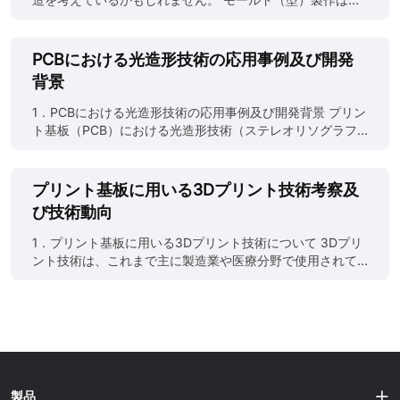
が予想されます。 図1 JLCPCB製品イメージ 1.1 3Dプリント
試作や少量生産において欠かせない工程です。しかし、従
サービスの概要 3Dプリントサービスとは、CAD（コンピュ
来のモールド製作は手間がかかり、汚れやすく、柔軟性に
ーター支援設計）データを基に、3Dプリンタを使用して直
も欠けます。そこで注目されているのが 3Dプリンターによ
PCBにおける光造形技術の応用事例及び開発
接製品や部品を作り出すサービスです。PCBに特化した3D
るモールド製作 です。 適切な材料、プリンター設定、そし
背景
プリントサービスでは、CADデータを基に、プリント基板
て技術を選べば、3Dプリントされたモールドは短時間で製
のパターンを立体的に積層して作成します。一般的な3Dプ
作でき、カスタマイズしやすく、想像以上に耐久性も高い
1．PCBにおける光造形技術の応用事例及び開発背景 プリン
リント技術には、インクジェットプリンティング、エクス
ものになります。 本ガイドでは、再利用可能なモールドか
ト基板（PCB）における光造形技術（ステレオリソグラフ
トルージョン（押し出し）、レーザー焼結（SLS）などの方
ら一回限りの鋳造用型まで、3Dプリンティングを正しく活
ィー、SLA）は、従来の製造プロセスに革新をもたらし、
式がありますが、PCBの製造では、特にインクジェットプ
用する方法を解説します。 なぜモールド製作に3Dプリンテ
複雑な形状の基板や部品を迅速かつ高精度で製造するため
リンティングが多く使用され......
ィングを使うのか？ 「3Dプリンターでモールドは作れる
に活用されています。光造形技術は、3Dプリント技術の一
プリント基板に用いる3Dプリント技術考察及
の？」と疑問に思う方も多いでしょう。 答えは YES。しか
つであり、光硬化性樹脂をレーザー光で選択的に硬化させ
び技術動向
も試作品だけに限りません。フィラメントやレジン素材の
て積層し、三次元の構造体を形成します。これにより、従
進化により、3Dプリントモールドは実用的な製造手段とな
来の製造技術では不可能だった精密で複雑な形状の部品や
1．プリント基板に用いる3Dプリント技術について 3Dプリ
っています。 3Dプリントモールドが選ばれる理由 a. 高速
基板を短期間で製造することが可能になり、電子機器の性
ント技術は、これまで主に製造業や医療分野で使用されて
な試作：設計→印刷→テスト→改善を短期間で繰り返せる
能やデザインの自由度が大幅に向上しています。 図1
きましたが、近年ではプリント基板（PCB）の製造にも応
b. 自由な形状設計：複雑な形状やアンダーカットも問題な
JLCPCBにおけるPCB生産ラインイメージ 1.1 応用事例 PCB
用され始めています。PCBは、電子部品を支える基盤であ
し c. 低コスト：少量生産でも......
における光造形技術の具体的な応用事例には、次のような
り、電子機器における非常に重要な役割を果たします。従
ものがあります。 プロトタイピング：光造形技術は、PCB
来のPCB製造プロセスは、複数のステップを経ており、特
のプロトタイピングにおいて重要な役割を果たしていま
に複雑な回路設計や多層基板の製造には多大な時間とコス
す。試作段階で迅速に基板を製造し、テストを行うこと
トがかかっていました。しかし、3Dプリント技術の導入に
で、設計ミスを早期に発見し修正することができます。こ
より、製造の簡略化、コストの削減、そしてカスタマイズ
製品
れにより、開発期間を短縮し、コスト削減につながりま