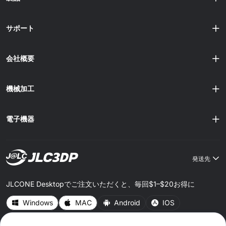
の容易さが期待されています。 図1 JLCPCB製品イメージ
す。特に、高密度配線や複雑な形状の基板では、従来の製
1.1 3Dプリント技術の概要 3Dプリント技術をプリント基板
造プロセスよりも効率的です。 多層基板の製造：多......
に適用する場合、主に使用される技術には「インクジェッ
サポート
トプリンティング」、「エクストルージョン」、「レーザ
ー焼結」などがあります。これらの技術は、導電性材料や
絶縁性材料を層状に積み上げることによって、立体的な基
会社概要
板を製造するために利用されます。特に、インクジェット
プリンティングは、導電性インクを使い、精密なパターン
を作成することができるため、PCB製造において注目され
機械加工
ています。 1.2 技術要件 PCB製造......
電子機器
発送先
JLCONE Desktopでご注文いただくと、毎回$1–$20お得に
Windows
MAC
Android
IOS