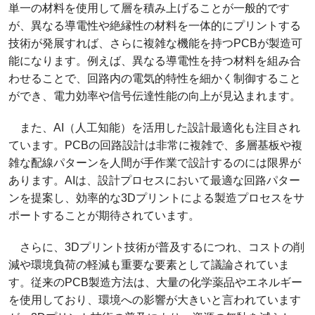
単一の材料を使用して層を積み上げることが一般的です
が、異なる導電性や絶縁性の材料を一体的にプリントする
技術が発展すれば、さらに複雑な機能を持つPCBが製造可
能になります。例えば、異なる導電性を持つ材料を組み合
わせることで、回路内の電気的特性を細かく制御すること
ができ、電力効率や信号伝達性能の向上が見込まれます。
また、AI（人工知能）を活用した設計最適化も注目され
ています。PCBの回路設計は非常に複雑で、多層基板や複
雑な配線パターンを人間が手作業で設計するのには限界が
あります。AIは、設計プロセスにおいて最適な回路パター
ンを提案し、効率的な3Dプリントによる製造プロセスをサ
ポートすることが期待されています。
さらに、3Dプリント技術が普及するにつれ、コストの削
減や環境負荷の軽減も重要な要素として議論されていま
す。従来のPCB製造方法は、大量の化学薬品やエネルギー
を使用しており、環境への影響が大きいと言われています