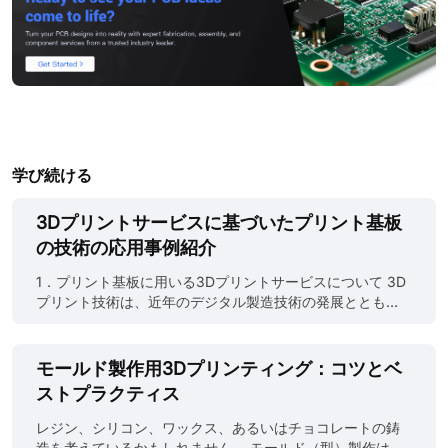
学び続ける
3Dプリントサービスに基づいたプリント基板
の技術の応用事例紹介
1．プリント基板に用いる3Dプリントサービスについて 3D
プリント技術は、近年のデジタル製造技術の発展ととも
に、電子回路基板（プリント基板、PCB）の分野にも応用
が進んでいます。従来のPCB製造方法では、複数の工程を
経て基板にパターンを形成し、部品を配置・接続する手間
モールド製作用3Dプリンティング：コツとベ
がかかりましたが、3Dプリントサービスを利用すること
ストプラクティス
で、より効率的かつ短期間でPCBを製造することが可能に
なります。このようなサービスは、特に試作品やカスタマ
レジン、シリコン、ワックス、あるいはチョコレートの鋳
イズ製品において有用で、今後ますます需要が高まること
造を考えているかもしれません。 モールド（型）製作は、