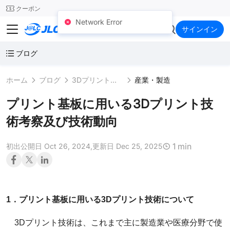
SMT
24
クーポン
Network Error
JLC3DP
サインイン
ブログ
ホーム
ブログ
3Dプリントの応用分野
産業・製造
プリント基板に用いる3Dプリント技
術考察及び技術動向
1 min
初出公開日 Oct 26, 2024,
更新日 Dec 25, 2025
1．プリント基板に用いる3Dプリント技術について
3Dプリント技術は、これまで主に製造業や医療分野で使