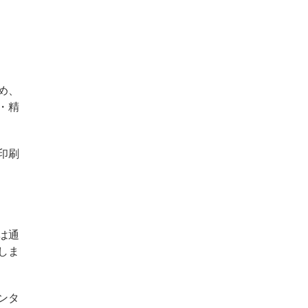
め、
・精
印刷
は通
しま
ンタ