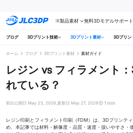
SMT
24
JLC3DP
製品
素材
無料3Dモデル
サポー
ブログ
3Dプリント技術
3Dプリント素材
3Dプリン
ホーム
ブログ
3Dプリント素材
素材ガイド
レジン vs フィラメント
れている？
1 min
初出公開日 May 23, 2026,
更新日 May 27, 2026
レジン印刷とフィラメント印刷（FDM）は、3Dプリンテ
め、本記事では材料・解像度・品質・速度・扱いやすさ・