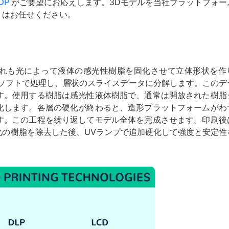
DP
がご要望にお応えします。3Dモデルを当社プラットフォー
りはお任せください。
いずれも光によって液体の感光性樹脂を固化させて立体形状を作
スソフトで処理し、層状のスライスデータに分解します。このデ
す。使用する樹脂は感光性液体樹脂で、通常は開放された樹脂
化します。各層の硬化が終わると、造形プラットフォームがわ
す。この工程を繰り返してモデル全体を完成させます。印刷後
化の樹脂を除去した後、UVランプで追加硬化して強度と安定性