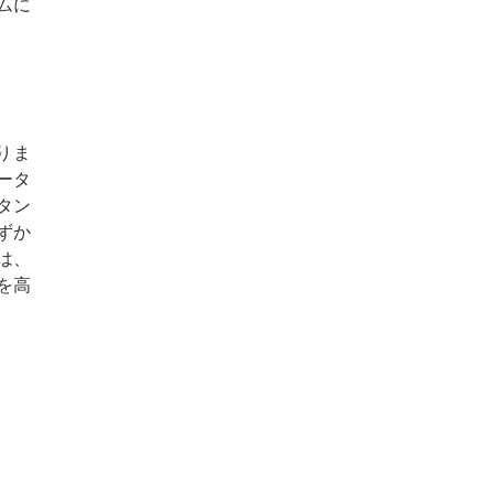
ムに
りま
ータ
タン
ずか
は、
を高