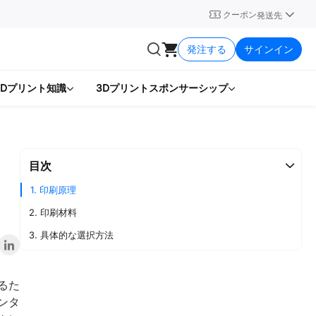
クーポン
発送先
発注する
サインイン
3Dプリント知識
3Dプリントスポンサーシップ
目次
1. 印刷原理
2. 印刷材料
3. 具体的な選択方法
るた
ンタ