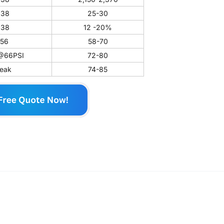
638
25-30
638
12 -20%
56
58-70
@66PSI
72-80
eak
74-85