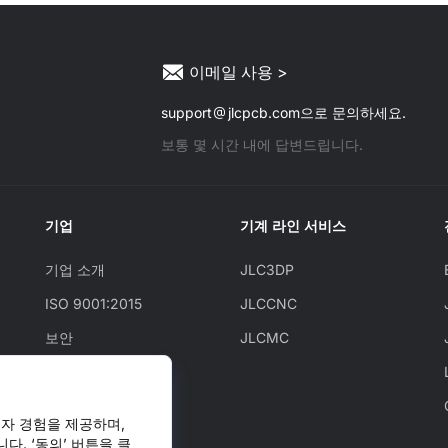
이메일 사용 >
support
jlcpcb.com으로 문의하세요.
보통 몇 시간 내에 답변드립니다.
기업
기계 라인 서비스
기업 소개
JLC3DP
ISO 9001:2015
JLCCNC
보안
JLCMC
JLCAPI
뉴스
자 경험을 제공하며,
블로그
다. ‘동의’ 버튼을 클