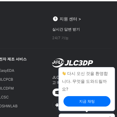
지원 센터 >
실시간 답변 받기
24/7 가능
전자 제조 서비스
EasyEDA
다시 오신 것을 환영합
JLCONE 데스크톱으로 주문하
JLCPCB
니다. 무엇을 도와드릴까
고 매번 $1~$20 할인받기
JLCDFM
요?
Windows
MAC
LCSC
지금 채팅
Android
IOS
OSHWLAB