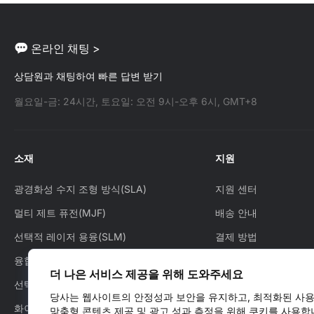
온라인 채팅 >
상담원과 채팅하여 빠른 답변 받기
월요일-금: 24시간, 토요일: 오전 9시-오후 6시, GMT+8
소재
지원
광경화성 수지 조형 방식(SLA)
지원 센터
멀티 제트 퓨전(MJF)
배송 안내
선택적 레이저 용융(SLM)
결제 방법
융합증착모델링 (FDM)
주문 방법
더 나은 서비스 제공을 위해 도와주세요
선택적 레이저 소결 (SLS)
주문 추적
당사는 웹사이트의 안정성과 보안을 유지하고, 최적화된 사용
화이트 제트 프로세스(WJP)
애프터 서비스
맞춤형 콘텐츠 제공 및 광고 성과 측정을 위해 쿠키를 사용합니