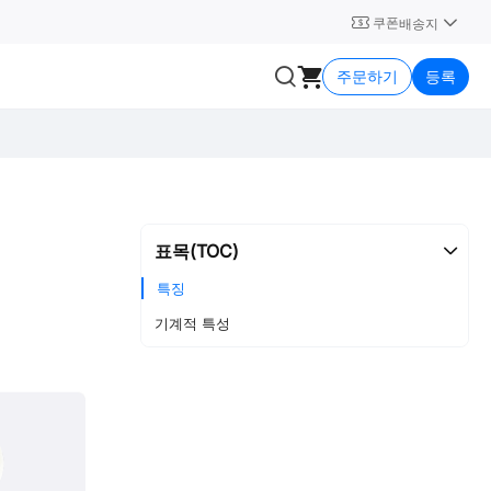
쿠폰
배송지
주문하기
등록
표목(TOC)
특징
기계적 특성