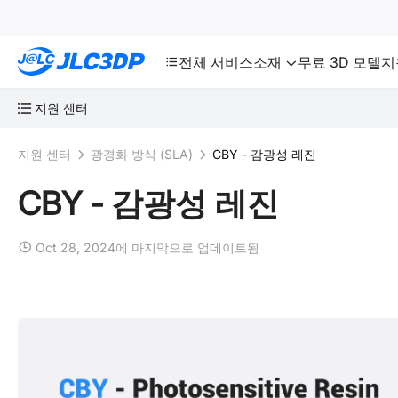
SMT
24
JLC3DP
전체 서비스
소재
무료 3D 모델
지
지원 센터
지원 센터
광경화 방식 (SLA)
CBY - 감광성 레진
CBY - 감광성 레진
Oct 28, 2024에 마지막으로 업데이트됨