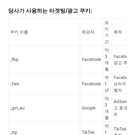
당사가 사용하는 타겟팅/광고 쿠키:
유
지
쿠키 이름
제공자
목적
기
간
약
3
Facebook
_fbp
Facebook
개
광고 추적
월
약
Facebook
_fwb
Facebook
1
브라우저 
년
별자
약
AdSense 
3
_gcl_au
Google
고 효과 테
개
트
월
약
TikTok 광
_ttp
TikTok
1