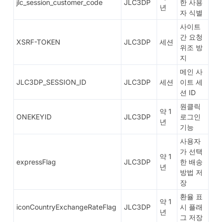
jlc_session_customer_code
JLC3DP
한 사용
년
자 식별
사이트
간 요청
XSRF-TOKEN
JLC3DP
세션
위조 방
지
메인 사
JLC3DP_SESSION_ID
JLC3DP
세션
이트 세
션 ID
원클릭
약 1
ONEKEYID
JLC3DP
로그인
년
기능
사용자
가 선택
약 1
expressFlag
JLC3DP
한 배송
년
방법 저
장
환율 표
약 1
iconCountryExchangeRateFlag
JLC3DP
시 플래
년
그 저장