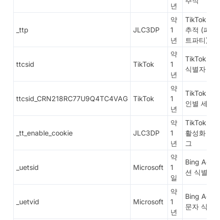
추적
년
약
TikTok 광
_ttp
JLC3DP
1
추적 (퍼스
년
트파티)
약
TikTok 세
ttcsid
TikTok
1
식별자
년
약
TikTok 캠
ttcsid_CRN218RC77U9Q4TC4VAG
TikTok
1
인별 세션
년
약
TikTok 쿠
_tt_enable_cookie
JLC3DP
1
활성화 플
년
그
약
Bing Ads 
_uetsid
Microsoft
1
션 식별자
일
약
Bing Ads 
_uetvid
Microsoft
1
문자 식별
년