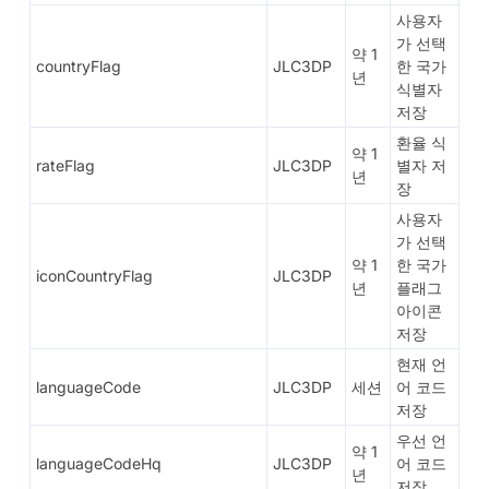
사용자
가 선택
약 1
countryFlag
JLC3DP
한 국가
년
식별자
저장
환율 식
약 1
rateFlag
JLC3DP
별자 저
년
장
사용자
가 선택
약 1
한 국가
iconCountryFlag
JLC3DP
년
플래그
아이콘
저장
현재 언
languageCode
JLC3DP
세션
어 코드
저장
우선 언
약 1
languageCodeHq
JLC3DP
어 코드
년
저장