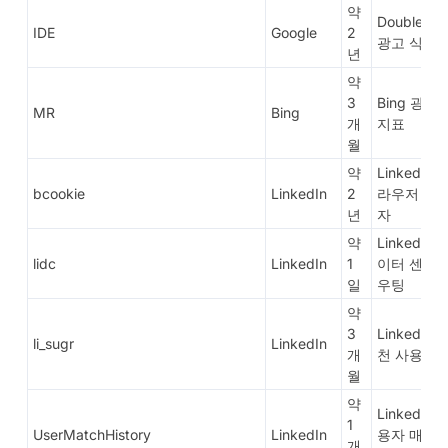
약
DoubleClic
IDE
Google
2
광고 식별
년
약
3
Bing 광고
MR
Bing
개
지표
월
약
LinkedIn 
bcookie
LinkedIn
2
라우저 식
년
자
약
LinkedIn 
lidc
LinkedIn
1
이터 센터 
일
우팅
약
3
LinkedIn 
li_sugr
LinkedIn
개
천 사용자 I
월
약
LinkedIn 
1
UserMatchHistory
LinkedIn
용자 매칭 
개