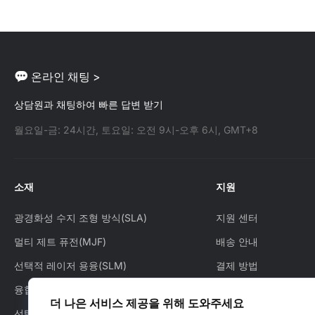
온라인 채팅 >
상담원과 채팅하여 빠른 답변 받기
월요일-금: 24시간, 토요일: 오전 9시-오후 6시, GMT+8
소재
지원
광경화성 수지 조형 방식(SLA)
지원 센터
멀티 제트 퓨전(MJF)
배송 안내
선택적 레이저 용융(SLM)
결제 방법
융합증착모델링 (FDM)
주문 방법
더 나은 서비스 제공을 위해 도와주세요
선택적 레이저 소결 (SLS)
주문 추적