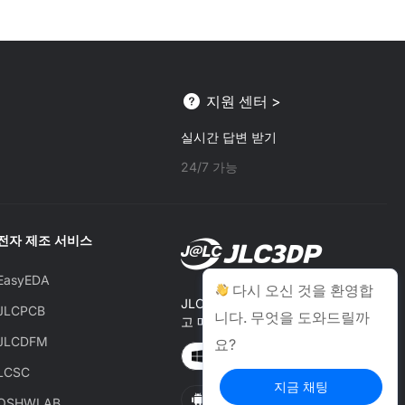
지원 센터 >
실시간 답변 받기
24/7 가능
전자 제조 서비스
EasyEDA
다시 오신 것을 환영합
JLCONE 데스크톱으로 주문하
JLCPCB
니다. 무엇을 도와드릴까
고 매번 $1~$20 할인받기
JLCDFM
요?
Windows
MAC
LCSC
지금 채팅
Android
IOS
OSHWLAB