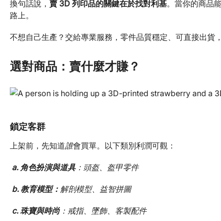
換句話說，
賣 3D 列印品的關鍵在於找對利基
。當你的商品
路上。
不想自己生產？交給專業服務，零件品質穩定、可直接出貨
選對商品：賣什麼才賺？
鎖定客群
上架前，先知道
誰
會買單。以下類別利潤可觀：
a. 角色扮演與道具
：頭盔、盔甲零件
b. 教育模型：
解剖模型、益智拼圖
c. 珠寶與時尚
：戒指、墜飾、客製配件