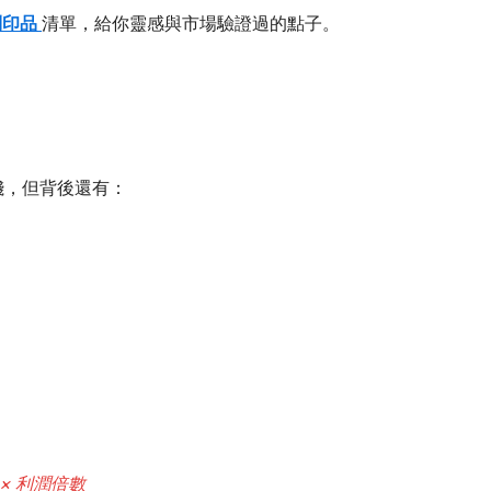
列印品
清單，給你靈感與市場驗證過的點子。
錢，但背後還有：
。
× 利潤倍數