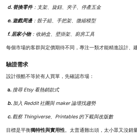
d. 替換零件
：支架、旋鈕、夾子、停產五金
e. 遊戲周邊
：骰子組、手把架、微縮模型
f. 居家小物
：收納盒、壁掛架、廚房工具
每個市場的客群與定價期待不同，專注一類才能精進設計、
驗證需求
設計很酷不等於有人買單，先確認市場：
a.
搜尋 Etsy 看熱銷款式
b.
加入 Reddit 社團與 maker 論壇找趨勢
c.
觀察 Thingiverse、Printables 的下載與改版數
目標是平衡
獨特性與實用性
。太普通難出頭，太小眾又沒銷