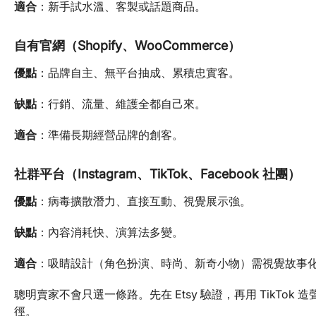
適合
：新手試水溫、客製或話題商品。
自有官網（Shopify、WooCommerce）
優點
：品牌自主、無平台抽成、累積忠實客。
缺點
：行銷、流量、維護全都自己來。
適合
：準備長期經營品牌的創客。
社群平台（Instagram、TikTok、Facebook 社團）
優點
：病毒擴散潛力、直接互動、視覺展示強。
缺點
：內容消耗快、演算法多變。
適合
：吸睛設計（角色扮演、時尚、新奇小物）需視覺故事
聰明賣家不會只選一條路。先在 Etsy 驗證，再用 TikT
徑。