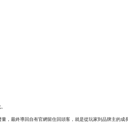
化。
ok 造聲量，最終導回自有官網留住回頭客，就是從玩家到品牌主的成