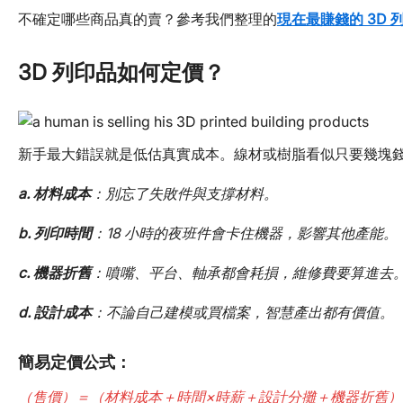
不確定哪些商品真的賣？參考我們整理的
現在最賺錢的 3D 
3D 列印品如何定價？
新手最大錯誤就是低估真實成本。線材或樹脂看似只要幾塊
a. 材料成本
：別忘了失敗件與支撐材料。
b. 列印時間
：18 小時的夜班件會卡住機器，影響其他產能。
c. 機器折舊
：噴嘴、平台、軸承都會耗損，維修費要算進去
d. 設計成本
：不論自己建模或買檔案，智慧產出都有價值。
簡易定價公式：
（售價）＝（材料成本＋時間×時薪＋設計分攤＋機器折舊）