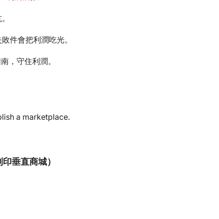
坑。
失敗件會把利潤吃光。
指南，守住利潤。
D 列印垂直商城）