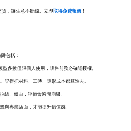
質交貨，讓生意不斷線。立即
取得免費報價
！
陷阱包括：
「免費」模型多數僅限個人使用，販售前務必確認授權。
續。記得把材料、工時、隱形成本都算進去。
有拉絲、翹曲，評價會瞬間崩盤。
標籤與專業店面，才能提升價值感。