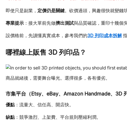
即使只是副業，
定價仍是關鍵
。砍價過頭，興趣很快就變錢
專業提示
：接大單前先做
擠出測試
與品質確認，重印十幾個
設價格前，先讀懂真實成本，參考我們的
3D 列印成本拆解
哪裡線上販售 3D 列印品？
商品就緒後，需要舞台曝光。選擇很多，各有優劣。
市集平台（Etsy、eBay、Amazon Handmade、3
優點
：流量大、信任高、開店快。
缺點
：競爭激烈、上架費、平台規則壓縮利潤。