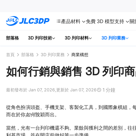
SMT
24
JLC3DP
產品
材料
免費 3D 模型
支持
關
部落格
3D 列印技術
3D 列印材料
3D 列印業務
首頁
部落格
3D 列印業務
商業構想
如何行銷與銷售 3D 列印
1 分鐘
最初發布於 Jan 07, 2026,
更新於 Jan 07, 2026
從角色扮演頭盔、手機支架、客製化工具，到國際象棋組，每
而在於你
如何
脫穎而出。
當然，光有一台列印機還不夠。業餘與獲利之間的差別，往
利基市場，並在開店前做好第一步準備。