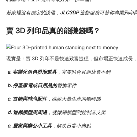
若家裡沒有穩定的設備，
JLC3DP
這類服務可替你專業列印
賣 3D 列印品真的能賺錢嗎？
現實是：賣 3D 列印不是快速致富捷徑，但市場正快速成長
a. 客製化角色扮演道具
，完美貼合且商店買不到
b. 停產家電或日用品的
替換零件
c. 首飾與時尚配件
，跳脫大量生產的獨特感
d. 遊戲模型與周邊
，從微縮模型到控制器支架
e. 居家與辦公小工具
，解決日常小痛點