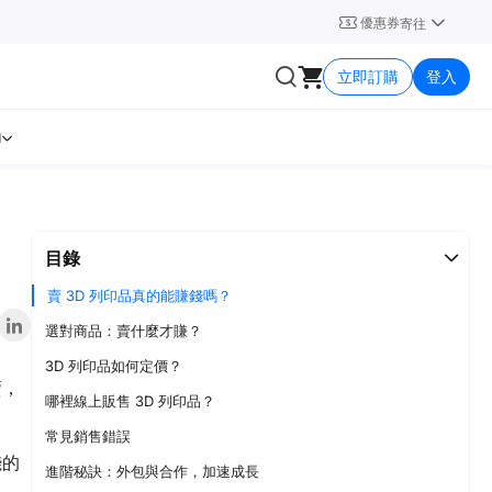
優惠券
寄往
立即訂購
登入
助
目錄
賣 3D 列印品真的能賺錢嗎？
選對商品：賣什麼才賺？
3D 列印品如何定價？
賣，
哪裡線上販售 3D 列印品？
常見銷售錯誤
錢的
進階秘訣：外包與合作，加速成長