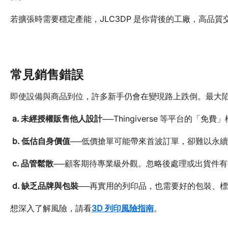
若擴張時需要穩定產能，JLC3DP 是你背後的工廠，高品
常見銷售錯誤
即使設備與商品到位，許多新手仍會在變現路上跌倒。最大
a. 未經授權販售他人設計
──Thingiverse 等平台的
b. 低估自身價值
──低價搶單可能帶來首波訂單，卻難以永
c. 品管鬆散
──顧客期待專業級外觀。忽略後處理或出貨件
d. 缺乏品牌與包裝
──再實用的列印品，也需要好的包裝、
想深入了解風險，請看
3D 列印風險指南
。