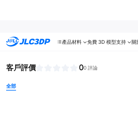
SMT
24
JLC3DP
產品
材料
免費 3D 模型
支持
關
客戶評價
0
0 評論
全部