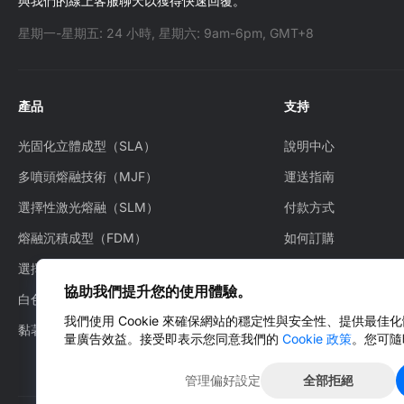
與我們的線上客服聊天以獲得快速回覆。
星期一-星期五: 24 小時, 星期六: 9am-6pm, GMT+8
產品
支持
光固化立體成型（SLA）
說明中心
多噴頭熔融技術（MJF）
運送指南
選擇性激光熔融（SLM）
付款方式
熔融沉積成型（FDM）
如何訂購
選擇性激光燒結（SLS）
物流追踪
協助我們提升您的使用體驗。
白色噴射成型技術（WJP）
售後服務
我們使用 Cookie 來確保網站的穩定性與安全性、提供最佳
黏著劑噴塗成型（BJ）
聯絡我們
量廣告效益。接受即表示您同意我們的
Cookie 政策
。您可隨
管理偏好設定
全部拒絕