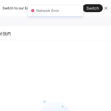
Switch
Switch to our English site for better experience →
Network Error
於我們