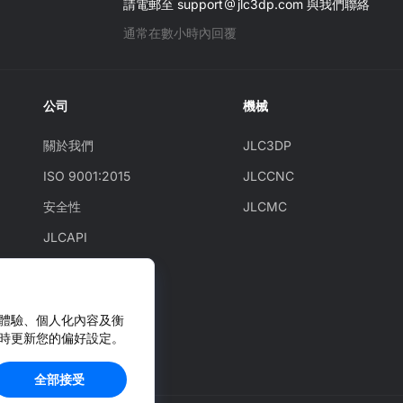
請電郵至 support
jlc3dp.com 與我們聯絡
通常在數小時內回覆
公司
機械
關於我們
JLC3DP
ISO 9001:2015
JLCCNC
安全性
JLCMC
JLCAPI
新聞
部落格
化體驗、個人化內容及衡
Cooperation
時更新您的偏好設定。
全部接受