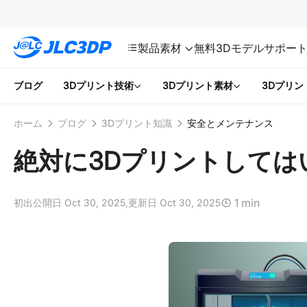
SMT
24
JLC3DP
製品
素材
無料3Dモデル
サポー
ブログ
3Dプリント技術
3Dプリント素材
3Dプリン
ホーム
ブログ
3Dプリント知識
安全とメンテナンス
絶対に3Dプリントしては
1 min
初出公開日 Oct 30, 2025,
更新日 Oct 30, 2025