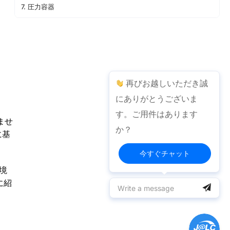
7. 圧力容器
8. 構造家具
9. 通貨または政府発行の身分証明書
10. 安全装備（自転車用ヘルメット、膝パッドなど）
まとめ
再びお越しいただき誠
にありがとうございま
す。ご用件はあります
ませ
か？
に基
今すぐチャット
境
に紹