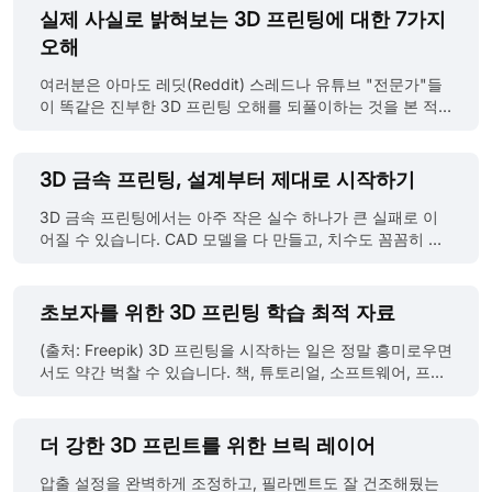
출력물의 내구성, 출력 가능성, 최종 품질을 직접적으로 결정
실제 사실로 밝혀보는 3D 프린팅에 대한 7가지
짓습니다. 적절한 벽 두께 설정은 성공적인 3D 프린팅의 첫
오해
걸음입니다. 강도와 내구성: 두꺼운 벽은 뛰어난 구조 지지력
과 강성을 제공하여 외부 충격이나 하중에 대한 변형 및 파손
여러분은 아마도 레딧(Reddit) 스레드나 유튜브 "전문가"들
위험을 줄여줍니다. 반면, 지나치게 얇은 벽은 취약점이 되어
이 똑같은 진부한 3D 프린팅 오해를 되풀이하는 것을 본 적
전체 구조물의 손상 위험을 높입니다. 표면 품질: 벽 두께는
이 있을 겁니다. 어떤 이들은 3D 프린팅이 비싸다고 말하고,
표면의 매끄러움도 좌우합니다. 두꺼운 벽은 적층 과정에서
다른 이들은 위험하다고 합니다. 심지어 금요일까지 차고에
발생하는 레이어(계층) 줄이 덜 두드러져 매끄러운 표면을 얻
서 자동차를 출력할 수 있다는 주장까지 나오곤 합니다. 3D
3D 금속 프린팅, 설계부터 제대로 시작하기
기 쉬운 반면, 얇은 벽은 프린터의 한계에 가까울수록 계단 현
프린팅은 강력한 기술이지만, 잘못된 정보에 기반하면 시간,
상이나 거친 질감이 눈에 띄게 나타납니다. 원하는 마감 품질
돈, 그리고 안전까지 모두 위험에 빠트릴 수 있습니다. 이번
3D 금속 프린팅에서는 아주 작은 실수 하나가 큰 실패로 이
을 위해서는 벽 두께 설계가 필수적입니다. JLC3DP 디자인
글에서는 자주 듣는 7가지 오해를 3D 프린팅의 실제 사실로
어질 수 있습니다. CAD 모델을 다 만들고, 치수도 꼼꼼히 체
가이......
정리하고, 다음 프린팅을 시작하기 전에 꼭 알았으면 좋을 핵
크했으며, 사용할 금속 소재도 잘 골랐다고 해도 막상 출력한
심 내용을 소개합니다. 1: “3D 프린터를 쓰려면 전문 디자이
결과물이 휘거나, 찌그러지거나, 심지어 완전히 망가진다면
너여야 한다” (출처: Freepik) 이 오해는 많은 사람을 시작조
어떻게 하시겠어요? 성공적인 금속 3D 프린팅을 위해서는 단
초보자를 위한 3D 프린팅 학습 최적 자료
차 못하게 막는 최대의 장벽인데요. 지금은 완전히 시대가 달
순히 ‘모델링만 잘 하면 된다’는 생각은 버려야 합니다. 이건
라졌습니다. 물론 직접 모델링을 하면 창의적 자유도가 높아
일종의 물리 싸움입니다. 금속이 열을 받으면 어떻게 변하는
(출처: Freepik) 3D 프린팅을 시작하는 일은 정말 흥미로우면
지지만, 그렇다고 꼭 디자이너가 되어야 하는 건 아닙니다.
지, 지지 구조물이 어떻게 작동하는지, 프린터 안에서 부품이
서도 약간 벅찰 수 있습니다. 책, 튜토리얼, 소프트웨어, 프린
Printables, Thingiverse, Cults3D처......
어떤 방향으로 쌓이느냐에 따라 결과가 완전히 달라질 수 있
터까지 종류가 많아 처음 배우는 분들은 어디서 시작해야 할
습니다. 이 가이드에서는 실제 제작 경험을 바탕으로, 벽 두께
지 막막할 수 있죠. 취미로 3D 프린팅을 배우고 싶으신 분이
설정부터 소프트웨어 선택까지, 꼭 알아야 할 핵심 설계 팁을
든, 적층 제조(Additive Manufacturing)를 탐구 중인 학생이
더 강한 3D 프린트를 위한 브릭 레이어
정리해드립니다. 금속 3D 프린팅, 어떻게 작동할까? 금속을
든, 믿을 만한 리소스와 가이드를 갖추는 게 매우 중요합니다.
이용한 3D 프린팅, 즉 금속 적층 제조는 금속 부품을 층층이
이 글에서는 3D 프린팅의 기본을 차근차근 설명하고, 첫 출
압출 설정을 완벽하게 조정하고, 필라멘트도 잘 건조해뒀는