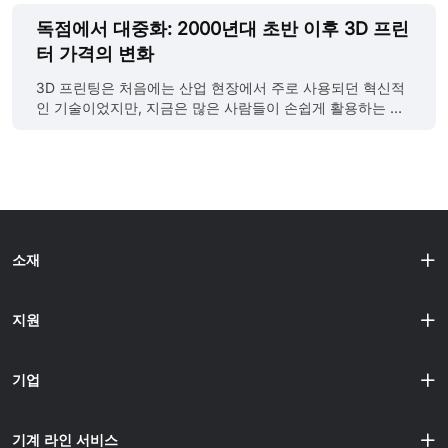
요 증가가 눈에 띄었습니다. 이번 글에서는 3D 프린팅 산업
의 현재 상황과, 2025년에 어떤 새로운 기회들이 생길지 함
독점에서 대중화: 2000년대 초반 이후 3D 프린
께 알아보겠습니다. CONTEXT가 3D 프린팅 시장에 대한 최
터 가격의 변화
신 보고서 시장 조사 기관 CONTEXT의 최신 보고서에 따르
면, 2025년 적층 제조(additive manufacturing) 시장의 전망
3D 프린팅은 처음에는 산업 현장에서 주로 사용되던 혁신적
은 낙관적이며, 특히 산업용 3D 프린터 분야에서 그렇습니
인 기술이었지만, 지금은 많은 사람들이 손쉽게 활용하는 일
다. 2024년 상반기에는 중급($20,000달러 -$100,000달러)
상적인 기술로 자리 잡았습니다. 초기에는 3D 프린터의 가격
이나 전문가용 프린터（$2,500 달러 - $20,000달러 ）3D
이 매우 높아 소규모 업체나 개인 취미로 접근하기에는 쉽지
프린터 출하량이 각각 10%와 28% 감소하였고, 산업용 3D
않았습니다. 그렇다면 3D 프린터는 어떻게 이렇게 널리 퍼지
프린터 판매도 15% 감소했습니다. 그러나 글로벌 금리 하락
게 되었을까요? 이 글에서는 21세기 초반 3D 프린터의 가격
과 인플레이션 완화를 계기로 2025년에는 다양한 종류의 3D
이 어땠는지, 그리고 시간이 지나며 가격이 어떻게 변화했는
프린터 출하량이 전......
지를 함께 살펴보려 합니다. 초기 3D 프린터의 높은 가격
1984년, 척 헐(Chuck Hull)은 SLA 프린팅 기술을 발명하고
소재
적층 제조(Additive Manufacturing) 기술에 대한 특허를 출
원했습니다. 이후 1986년에는 세계 최초로 3D 프린터 장비
를 생산하는 기업인 3D Systems를 설립했으며, 이 회사는
지원
이후 CAD 모델을 3D 디자인의 기하학적 구성을 전송하고
CAD를 생동감 있게 표현하는 STL 파일 형식을 개발했습니
다. 이 형식은 현재까지도 3D 프린팅 파일의......
기업
기계 라인 서비스