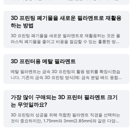
온도 범위 PETG의 유리전이온도(Tg)는 일반적으로 75°C에
제품 제작에 널리 활용되고 있습니다. 이때 가장 중요한 요소
서 85°C 사이입니다. 이 온도에 가까워지면 PETG는 점차 부
중 하나는 바로 ‘강도’입니다。 강도가 뛰어난 필라멘트를 선
드러워지며 기계적 강도를 일부 잃기 시작합니다. (유리전이
택하면 출력된 부품이 실제 사용 환경에서도 충분한 기계적
3D 프린팅 폐기물을 새로운 필라멘트로 재활용
온도란 재료가 단단하고 깨지기 쉬운 상태에서 일정한 탄성
특성과 내구성을 확보할 수 있습니다. 현재 가정용 FDM 3D
하는 방법
과 유동성을 가진 상태로 전환되는 온도를 의미합니다. 열가
프린터로도 출력 가능한 고강도 필라멘트들이 다양하게 출시
소성 플라스틱의 경우, 이 유리전이온도는 분자 구조가 ‘유리
되고 있으며, 제조 현장에서도 실용적으로 활용되고 있습니
3D 프린팅 폐기물을 새로운 필라멘트로 재활용하는 것은 플
......
다. 이번 글에서는 가정용 3D 프린터로 사용할 수 있는 고강
라스틱 폐기물을 줄이고 비용을 절감할 수 있는 훌륭한 방법
도 필라멘트 종류를 소개합니다. 내열성, 인장강도, 충격 저항
입니다. 이 과정을 필라멘트 재활용(Filament Recycling)이
성 등 다양한 측면에서 분석해드리겠습니다. 1. 폴리카보네이
라고 하며, 폐기물을 수집하고, 가공하고, 압출하여 다시 사용
트(PC) ● 강도: 폴리카보네이트는 탁월한 충격 저항성과 기
할 수 있는 필라멘트로 만드는 일련의 절차를 포함합니다. 다
3D 프린터용 메탈 필라멘트
계적 강도를 자랑하는 소재입니다. ● 특징:110°C 이상의 고
음은 재활용 필라멘트를 직접 만들어보고 싶은 분들을 위한
온에서도 견딜 수 있는 높은 내열성, 뛰어난 인성과 유연성을
단계별 가이드입니다: Step 1: 폐기물 수집 및 분류 폐기물 유
메탈 필라멘트는 금속 3D 프린팅의 활용 범위를 확장시켰습
갖추고 있습니다. ● 적합한 용도: 기능성 부품, 자동차 부품,
형: 실패한 출력물, 지지 구조물, 자투리 등을 수집합니다. 이
니다. 기존의 금속 3D 프린팅 방식(예: 금속 분말 베드 융합이
보호 장......
들이 깨끗하고 이물질이 없는지 확인해야합니다. 재료 분류:
나 레이저 소결)에 비해, 메탈 필라멘트 프린팅 기술은 비용
폐기물을 재료 종류별로 구분하여야합니다. (예: PLA, ABS,
을 60%~90%까지 절감할 수 있을 뿐만 아니라, 금속 분말과
PETG 등). 서로 다른 재료가 섞이면 필라멘트 품질이 저하될
관련된 안전 위험을 피하면서도 유사한 설계 자유도와 부품
가장 많이 구매되는 3D 프린터 필라멘트 크기
수 있습니다. 오염물 제거: 폐기물에 붙어 있는 접착제, 페인
품질을 제공합니다. 이 글에서는 메탈 필라멘트의 특성과 기
는 무엇일까요?
트, 먼지 등을 깨끗이 제거해야합니다. Step 2: 폐기물을 작
능, 그리고 프린팅 과정에서의 주의사항에 대해 소개하겠습
은 조각으로 분쇄 분쇄기 사용: 플라스틱 분쇄기나 그레뉼레
니다. 출처: https://www.raise3d.com/news/raise3d-
3D 프린팅의 성공을 위해 적합한 필라멘트 직경을 선택하는
이터(granulator)를 사용해 폐기물......
launches-metalfuse-a-3d-printing-full-in-house-solution-
것이 중요하지만, 1.75mm와 3mm(2.85mm)와 같은 다양한
using-ultrafuse-metal-filaments-from-basf-forward-am-
선택지가 있기 때문에 많은 사용자가 어떤 크기가 시장에서
which-allows-small-batch-production-of-metal-parts-
우세한지 궁금해합니다. 전 세계 판매 데이터와 업계 보고서