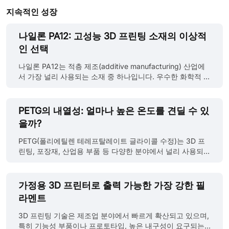
지속적인 성장
나일론 PA12: 고성능 3D 프린팅 소재의 이상적
인 선택
나일론 PA12는 적층 제조(additive manufacturing) 산업에
서 가장 널리 사용되는 소재 중 하나입니다. 우수한 화학적 저
항성, 내구성, 기계적 특성으로 잘 알려져 있으며, 강력하고
실용적인 부품을 생산하는 데 있어 최우선으로 선택되고 있
습니다. 본 글에서는 나일론 PA12의 주요 특성, 장점, 그리고
PETG의 내열성: 얼마나 높은 온도를 견딜 수 있
응용 분야에 대해 설명합니다. JLC3DP 나일론 PA12 프린팅
을까?
제품 Nylon PA 12는 나일론 12라고도 불리는 합성 열가소성
고분자입니다. 이름 속 "12"는 분자 구조에 포함된 12개의 탄
PETG(폴리에틸렌 테레프탈레이트 글라이콜 수정)는 3D 프
소 원자를 의미합니다. 열가소성 수지인 나일론 12는 약
린팅, 포장재, 산업용 부품 등 다양한 분야에서 널리 사용되는
175°C의 녹는점을 가지며, 이는 나일론 계열 중 가장 낮아 다
열가소성 플라스틱입니다. 뛰어난 기계적 특성과 화학적 저
양한 3D 프린팅 공정에 적합합니다. 나일론 12는 FFF(Fused
항성을 바탕으로, PETG는 PLA나 ABS 외에 또 다른 인기 있
Filament Fabrication), SLS(Selective Laser Sintering),
는 선택지로 자리 잡고 있습니다. 그렇다면 PETG는 고온 환
가정용 3D 프린터로 출력 가능한 가장 강한 필
MJF(Multi Jet Fusion) 등 여러 가지 3D 프린팅 기술에서 활
경에서도 안정적으로 사용할 수 있을까요? 어느 정도의 온도
라멘트
용 가능합니다. SL......
까지 견딜 수 있을까요? 이 글에서는 PETG의 내열 특성에 대
해 자세히 알아보고, PETG가 실제로 사용되는 환경에서 어느
3D 프린팅 기술은 제조업 분야에서 빠르게 확산되고 있으며,
정도까지 열을 견딜 수 있는지 분석해 보겠습니다. PETG의
특히 기능성 부품이나 프로토타입, 높은 내구성이 요구되는