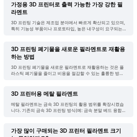
Filament Fabrication), SLS(Selective Laser Sintering),
는 선택지로 자리 잡고 있습니다. 그렇다면 PETG는 고온 환
가정용 3D 프린터로 출력 가능한 가장 강한 필
MJF(Multi Jet Fusion) 등 여러 가지 3D 프린팅 기술에서 활
경에서도 안정적으로 사용할 수 있을까요? 어느 정도의 온도
라멘트
용 가능합니다. SL......
까지 견딜 수 있을까요? 이 글에서는 PETG의 내열 특성에 대
해 자세히 알아보고, PETG가 실제로 사용되는 환경에서 어느
3D 프린팅 기술은 제조업 분야에서 빠르게 확산되고 있으며,
정도까지 열을 견딜 수 있는지 분석해 보겠습니다. PETG의
특히 기능성 부품이나 프로토타입, 높은 내구성이 요구되는
온도 범위 PETG의 유리전이온도(Tg)는 일반적으로 75°C에
제품 제작에 널리 활용되고 있습니다. 이때 가장 중요한 요소
서 85°C 사이입니다. 이 온도에 가까워지면 PETG는 점차 부
중 하나는 바로 ‘강도’입니다。 강도가 뛰어난 필라멘트를 선
드러워지며 기계적 강도를 일부 잃기 시작합니다. (유리전이
택하면 출력된 부품이 실제 사용 환경에서도 충분한 기계적
3D 프린팅 폐기물을 새로운 필라멘트로 재활용
온도란 재료가 단단하고 깨지기 쉬운 상태에서 일정한 탄성
특성과 내구성을 확보할 수 있습니다. 현재 가정용 FDM 3D
하는 방법
과 유동성을 가진 상태로 전환되는 온도를 의미합니다. 열가
프린터로도 출력 가능한 고강도 필라멘트들이 다양하게 출시
소성 플라스틱의 경우, 이 유리전이온도는 분자 구조가 ‘유리
되고 있으며, 제조 현장에서도 실용적으로 활용되고 있습니
3D 프린팅 폐기물을 새로운 필라멘트로 재활용하는 것은 플
......
다. 이번 글에서는 가정용 3D 프린터로 사용할 수 있는 고강
라스틱 폐기물을 줄이고 비용을 절감할 수 있는 훌륭한 방법
도 필라멘트 종류를 소개합니다. 내열성, 인장강도, 충격 저항
입니다. 이 과정을 필라멘트 재활용(Filament Recycling)이
성 등 다양한 측면에서 분석해드리겠습니다. 1. 폴리카보네이
라고 하며, 폐기물을 수집하고, 가공하고, 압출하여 다시 사용
트(PC) ● 강도: 폴리카보네이트는 탁월한 충격 저항성과 기
할 수 있는 필라멘트로 만드는 일련의 절차를 포함합니다. 다
3D 프린터용 메탈 필라멘트
계적 강도를 자랑하는 소재입니다. ● 특징:110°C 이상의 고
음은 재활용 필라멘트를 직접 만들어보고 싶은 분들을 위한
온에서도 견딜 수 있는 높은 내열성, 뛰어난 인성과 유연성을
단계별 가이드입니다: Step 1: 폐기물 수집 및 분류 폐기물 유
메탈 필라멘트는 금속 3D 프린팅의 활용 범위를 확장시켰습
갖추고 있습니다. ● 적합한 용도: 기능성 부품, 자동차 부품,
형: 실패한 출력물, 지지 구조물, 자투리 등을 수집합니다. 이
니다. 기존의 금속 3D 프린팅 방식(예: 금속 분말 베드 융합이
보호 장......
들이 깨끗하고 이물질이 없는지 확인해야합니다. 재료 분류:
나 레이저 소결)에 비해, 메탈 필라멘트 프린팅 기술은 비용
폐기물을 재료 종류별로 구분하여야합니다. (예: PLA, ABS,
을 60%~90%까지 절감할 수 있을 뿐만 아니라, 금속 분말과
PETG 등). 서로 다른 재료가 섞이면 필라멘트 품질이 저하될
관련된 안전 위험을 피하면서도 유사한 설계 자유도와 부품
가장 많이 구매되는 3D 프린터 필라멘트 크기
수 있습니다. 오염물 제거: 폐기물에 붙어 있는 접착제, 페인
품질을 제공합니다. 이 글에서는 메탈 필라멘트의 특성과 기