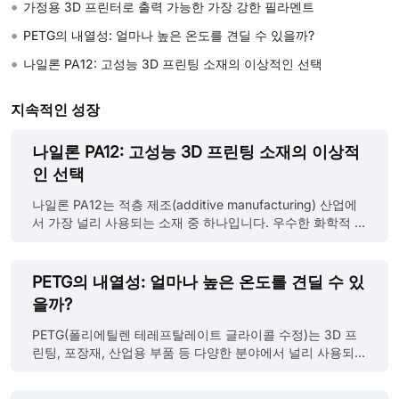
•
가정용 3D 프린터로 출력 가능한 가장 강한 필라멘트
•
PETG의 내열성: 얼마나 높은 온도를 견딜 수 있을까?
•
나일론 PA12: 고성능 3D 프린팅 소재의 이상적인 선택
지속적인 성장
나일론 PA12: 고성능 3D 프린팅 소재의 이상적
인 선택
나일론 PA12는 적층 제조(additive manufacturing) 산업에
서 가장 널리 사용되는 소재 중 하나입니다. 우수한 화학적 저
항성, 내구성, 기계적 특성으로 잘 알려져 있으며, 강력하고
실용적인 부품을 생산하는 데 있어 최우선으로 선택되고 있
습니다. 본 글에서는 나일론 PA12의 주요 특성, 장점, 그리고
PETG의 내열성: 얼마나 높은 온도를 견딜 수 있
응용 분야에 대해 설명합니다. JLC3DP 나일론 PA12 프린팅
을까?
제품 Nylon PA 12는 나일론 12라고도 불리는 합성 열가소성
고분자입니다. 이름 속 "12"는 분자 구조에 포함된 12개의 탄
PETG(폴리에틸렌 테레프탈레이트 글라이콜 수정)는 3D 프
소 원자를 의미합니다. 열가소성 수지인 나일론 12는 약
린팅, 포장재, 산업용 부품 등 다양한 분야에서 널리 사용되는
175°C의 녹는점을 가지며, 이는 나일론 계열 중 가장 낮아 다
열가소성 플라스틱입니다. 뛰어난 기계적 특성과 화학적 저
양한 3D 프린팅 공정에 적합합니다. 나일론 12는 FFF(Fused
항성을 바탕으로, PETG는 PLA나 ABS 외에 또 다른 인기 있