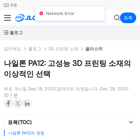
SMT
24
쿠폰
Network Error
JLC3DP
등록
블로그
집이에요
블로그
3D 프린팅 소재
플라스틱
나일론 PA12: 고성능 3D 프린팅 소재의
이상적인 선택
최초 게시일 Sep 18, 2025,
업데이트 되였습니다. Dec 29, 2025
1 분
표목(TOC)
나일론 PA12의 장점