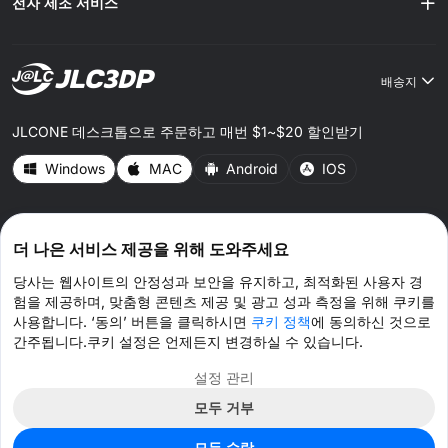
전자 제조 서비스
배송지
JLCONE 데스크톱으로 주문하고 매번 $1~$20 할인받기
Windows
MAC
Android
IOS
CONNECT WITH US
더 나은 서비스 제공을 위해 도와주세요
당사는 웹사이트의 안정성과 보안을 유지하고, 최적화된 사용자 경
험을 제공하며, 맞춤형 콘텐츠 제공 및 광고 성과 측정을 위해 쿠키를
사용합니다. ‘동의’ 버튼을 클릭하시면
쿠키 정책
에 동의하신 것으로
간주됩니다.쿠키 설정은 언제든지 변경하실 수 있습니다.
© 2026 JLC3DP.COM 모든 권리 보유.
개인 정보 정책
이용약관
쿠키 정책
설정 관리
모두 거부
쿠폰 받기 >
실시간 채팅 >
모두 수락