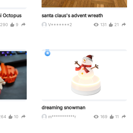
ni Octopus
santa claus's advent wreath
290
9
V*******2
131
21
dreaming snowman
264
10
m***********r
169
11