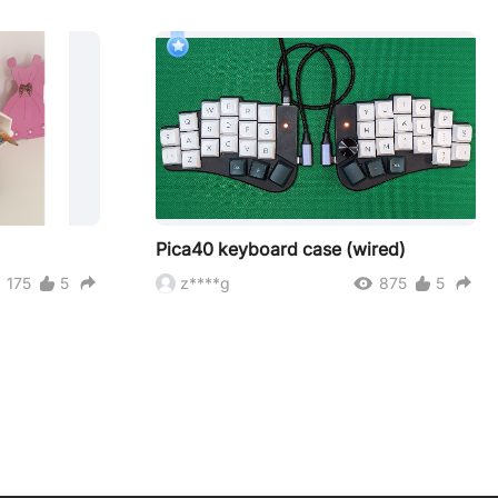
Pica40 keyboard case (wired)
175
5
z****g
875
5