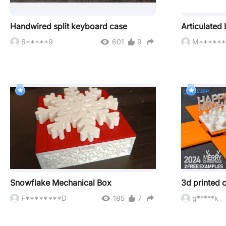
Handwired split keyboard case
Articulated 
6*****9
601
9
M******
Snowflake Mechanical Box
3d printed 
F********D
185
7
g*****k