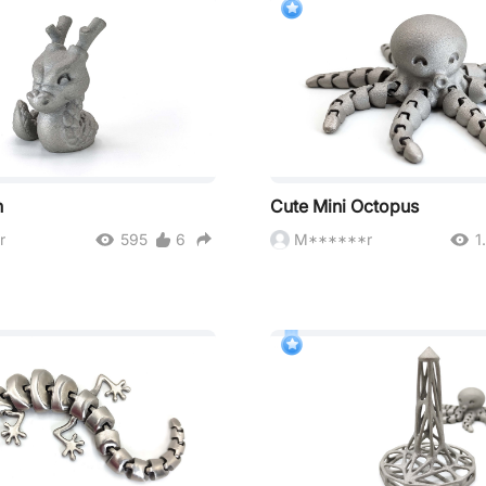
n
Cute Mini Octopus
r
595
6
M******r
1