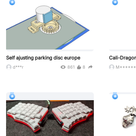
Self ajusting parking disc europe
Cali-Drago
d***r
861
8
M******