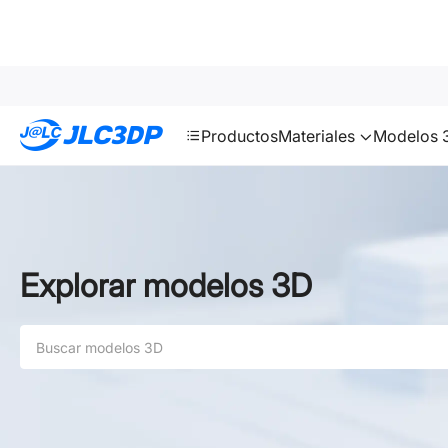
SMT
24
JLC3DP
Productos
Materiales
Modelos 3
Explorar modelos 3D