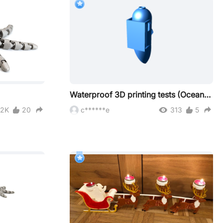
Waterproof 3D printing tests (OceanGate Titan)
.2K
20
c******e
313
5