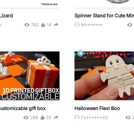
Lizard
Spinner Stand for Cute Mi
r
782
14
M******r
customizable gift box
Halloween Flexi Boo
266
35
F********D