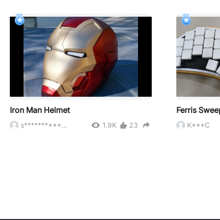
Iron Man Helmet
s************3
1.9K
23
K***C