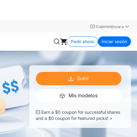
Cupones
Envie a
Pedir ahora
Iniciar sesión
Subir
Mis modelos
Earn a $0 coupon for successful shares
and a $0 coupon for featured picks! >