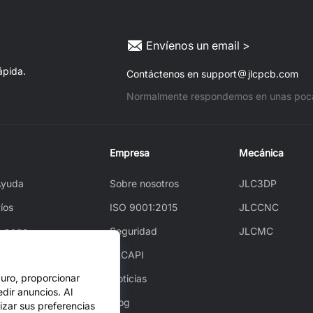
Envíenos un email >
ápida.
Contáctenos en support
jlcpcb.com
Normalmente respondemos en unas poca
Empresa
Mecánica
Ayuda
Sobre nosotros
JLC3DP
íos
ISO 9001:2015
JLCCNC
e pago
Seguridad
JLCMC
 un pedido
JLCAPI
guro, proporcionar
ear
Noticias
dir anuncios. Al
stventa
Blog
izar sus preferencias