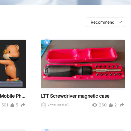
JLC3DP Halloween Bear - Mobile Phone Holder
LTT Screwdriver magnetic case
501
5
k*******1
260
2