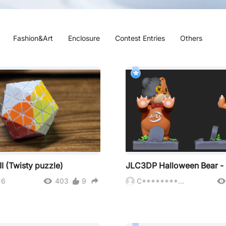
Fashion&Art
Enclosure
Contest Entries
Others
II (Twisty puzzle)
*6
403
9
C************n