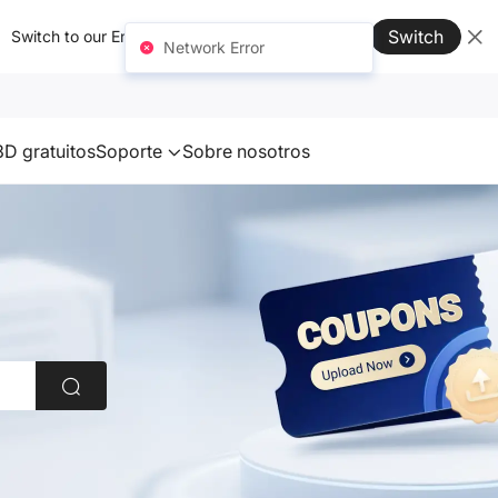
Switch
Switch to our English site for better experience →
Network Error
D gratuitos
Soporte
Sobre nosotros