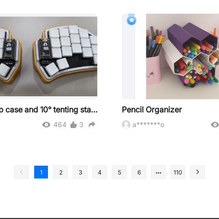
Ferris Sweep case and 10° tenting stand
Pencil Organizer
464
3
a*******o
1
2
3
4
5
6
110