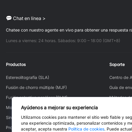
Chat en línea >
Chatee con nuestro agente en vivo para obtener una respuesta r
Lunes a viernes: 24 horas. Sábados: 9:00 – 18:00 (GMT+8)
Productos
Soporte
Estereolitografía (SLA)
Centro de 
Fusión de chorro múltiple (MJF)
Guía de env
Fusión selectiva por láser (SLM)
Métodos d
Ayúdenos a mejorar su experiencia
Modelado por deposición fundida (FDM)
Cómo hacer
Utilizamos cookies para mantener el sitio web fiable y se
Sinterización selectiva por láser (SLS)
Cómo rastr
una experiencia optimizada, personalizar contenidos y me
Proceso White Jet (WJP)
Servicio po
aceptar, acepta nuestra
Política de cookies
. Puede actual