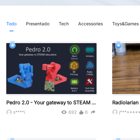
Todo
Presentado
Tech
Accessories
Toys&Games
Pedro 2.0 - Your gateway to STEAM education
Radiolarian 
s****i
692
6
j*******