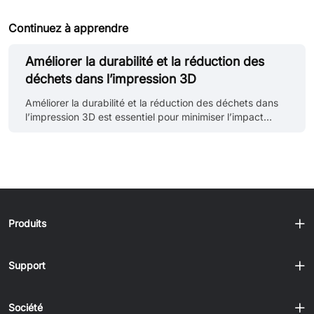
Continuez à apprendre
Améliorer la durabilité et la réduction des
déchets dans l’impression 3D
Améliorer la durabilité et la réduction des déchets dans
l’impression 3D est essentiel pour minimiser l’impact
environnemental, conserver les ressources, réduire les
déchets, réaliser des économies, stimuler l’innovation,
répondre aux attentes des consommateurs et respecter
la réglementation. En optimisant l’utilisation des
matériaux, en mettant en place des pratiques de
recyclage et en favorisant l’emploi de matériaux
durables, l’impression 3D peut contribuer à un secteur
Produits
manufacturier plus respectue......
Support
Société