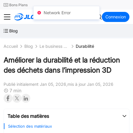
SMT
24
Bons Plans
Network Error
JLC3DP
Connexion
Blog
Accueil
Blog
Le business avec l`impression 3D
Durabilité
Améliorer la durabilité et la réduction
des déchets dans l’impression 3D
Publié initialement Jan 05, 2026,
mis à jour Jan 05, 2026
7 min
Table des matières
Sélection des matériaux