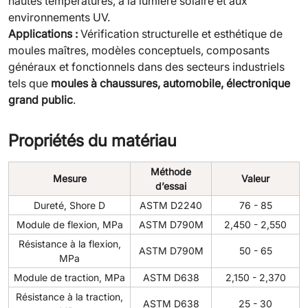
hautes températures, à la lumière solaire et aux
environnements UV.
Applications :
Vérification structurelle et esthétique de
moules maîtres, modèles conceptuels, composants
généraux et fonctionnels dans des secteurs industriels
tels que
moules à chaussures, automobile, électronique
grand public
.
Propriétés du matériau
Méthode
Mesure
Valeur
d’essai
Dureté, Shore D
ASTM D2240
76 - 85
Module de flexion, MPa
ASTM D790M
2,450 - 2,550
Résistance à la flexion,
ASTM D790M
50 - 65
MPa
Module de traction, MPa
ASTM D638
2,150 - 2,370
Résistance à la traction,
ASTM D638
25 - 30