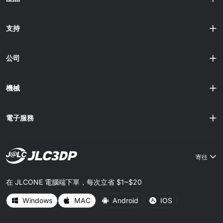
作、安全，而且出乎意料地堅固。毋須雕刻刀，也不用擔心
後，南瓜蜘蛛 3D 列印模型的每個關節、曲線及凸紋都能清
熱熔膠造成混亂，只需要想像力和少量線材。 教師同樣會喜
晰呈現。你可以塑造精細表面紋......
歡這類活動。為課室列印一批迷你南瓜，讓學生在小息後上
支持
色，再把活動稱為「STEM 學習」，你可能立即成為校園中
最受歡迎的教師。 這正是本文的主題：不會令人發噩夢的可
愛萬聖節 3D 列印作品。以下專案有趣、簡單，而且容易完
公司
成。 如果打印機在製作途中突然罷工，JLC3DP 可以協助完
成列印、表面處理及配送，速度快得讓你還未說完「不給糖
就搗蛋」，作品可能已經開始製作。 為甚麼這些 3D 列印創
機械
意適合小學生？ 孩子往往毋須太多鼓......
電子服務
寄往
在 JLCONE 電腦端下單，每次立省 $1~$20
Windows
MAC
Android
IOS