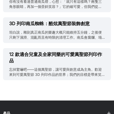
JLC3DP，並獲得 5 美元優惠券。設計如獲選展示，下單時
想氣氛自由創作。即使做錯了，也只需重新列印。沒有人會
你有沒有看過普通南瓜燈，心想：「就只有這樣嗎？兩隻三
更可享 20 美元優惠。這既能節省更多費用，也可為創作社群
批評你，畢竟萬聖節本來就應該帶點混亂。 本文整理了
角形眼睛，再加一個歪斜笑容？」它的確可愛，但我們從
帶來靈感。 3D 列印萬聖節服裝適合你嗎？ （圖片由 AI 整合
2025 年 26 款最佳萬聖節 3D 列印作品。它們容易製作，完
1990 年代開始便一直重複製作相同的平面表情。現在是時候
生成） 在開始切片及準備線材之前，值得先問自己：3D 列
成後又足以令人留下深刻印象。部分只需數小時，另一些可
放下模板，認真投入雕塑創作，實現真正獨特的3D 南瓜雕刻
印萬聖節服裝是否真的適合你？ 先從優點說起。透過萬聖節
能要通宵列印，但每一款都值得投入線材。 如果打印機狀態
創意。 超越傳統模板：發揮 3D 南瓜雕塑的力量 傳統雕刻會
3D 列印南瓜蜘蛛：酷炫萬聖節裝飾創意
服裝 3D 列印，你可以製作完全獨一無二的造型，不會......
不穩定，或今年不想花時間反覆調整設定，可以把檔案傳送
受到雙手與工具限制，但3D 南瓜雕刻設計帶來真正的創作自
給 JLC3DP。我們會處理列印、清理及表面加工，讓你把時
由。你可以扭轉幾何形狀、建立深度層次，並塑造比刀具更
坦白說，雕刻真正南瓜的樂趣大概只能維持五分鐘，之後便
間留給最有趣的部分：打造完美的鬧鬼場景。 等等！手上有
銳利的細節。想像一個內部發光、表面透出半透明脈絡的南
只剩下濕滑、混亂而且有時限的清理工作。南瓜會腐爛、塌
詭異的萬聖節設計嗎？立即把 3D 模型上載至 JLC3DP，即
瓜，或一張每顆牙齒都清晰建模的骷髏笑臉，而且整件作品
陷，成品也未必能像 Pinterest 圖片般整潔。3D 列印南瓜蜘
可獲得 5 美元優惠券；作品如獲選展示，更可獲得 20 美元
一次列印完成。 3D 南瓜雕刻的核心是設計深度。你正在以
蛛既能避開這些麻煩，也能釋放更多創意。你可以製作南瓜
優惠券。分享創意、啟發社群，同時節省下單費用。 順帶一
數碼方式雕塑光線與陰影，所運用的藝術原理與傳統雕塑相
蜘蛛等混合設計，把詭異氣氛與機械造型結合起來，呈現雕
12 款適合兒童及全家同樂的可愛萬聖節列印作
提，如果你正準備今年的 3D 列印萬聖節服裝專案，推薦閱
同，只是把成果轉化為 STL 格式。無論使用 Blender、
刻刀無法實現的細節。這確實是很酷的萬聖節裝飾創意，對
品
讀《列印你的......
ZBrush 還是 Fusion 360，目標都一樣：建立一個在亮燈後
吧？ 3D 列印南瓜蜘蛛今年大受歡迎，既是詭異裝飾，也是
能與光線互動的表面。 更理想的是，設計完成後可以年復一
引發話題的焦點。它可以客製化、採用模組化結構，而且列
忘掉驚嚇吧——這個萬聖節，讓可愛與創意成為主角。歡迎
年重新列印，也能調整細節、縮放尺寸，甚至重新混合成完
印速度快。試想一下：南瓜頭加上活動式蜘蛛腿，正是完美
來到可愛萬聖節 3D 列印作品的世界；我們的目標是帶來笑
整系列。沒有果肉，也不會腐爛。 如果已有 3D 模型設計但
的惡夢素材。本文將介紹設計設定、推薦材料、實用列印技
容，而不是尖叫。這種充滿趣味與想像力的節慶方式，非常
沒有打印機，可以把模型上載至 JLC3DP，並獲得 5 美元優
巧，以及在哪裏取得可直接列印的南瓜蜘蛛 STL。 這個萬聖
適合家庭、課堂，以及所有喜歡為詭異氣氛加入活潑元素的
惠券。如果設計獲選展示，下單時更可享 20 美元優惠。
節，不妨告別混亂的雕刻方式，改用數碼製作。透過
人。 萬聖節不一定只有突然驚嚇和仿真血漿。有時只需給孩
這......
JLC3DP，你可以製作包含尖牙、蜘蛛網等細節的客製化 3D
子一支膠水、一部可靠的打印機，再看著他們為一隻擁有搖
列印南瓜蜘蛛，全程毋須拿起雕刻刀。立即取得免費報價。
擺翅膀的 3D 列印蝙蝠興奮不已。 3D 列印讓整個過程多了一
告別雕刻刀：3D 列印為甚麼更適合萬聖節？ 細節與精度 試
點魔法，就像把家變成迷你玩具工廠。你可以列印南瓜、蜘
過用廚房刀在南瓜上雕出八條蜘蛛腿嗎？答案不言而喻。無
蛛、友善小幽靈，甚至貓頭造型的糖果盒。這些作品容易製
產品
論雙手多麼穩定，傳統雕刻始終會限制創意。使用 3D 列印