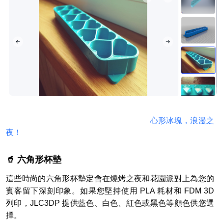
心形冰塊，浪漫之
夜！
🥤 六角形杯墊
這些時尚的六角形杯墊定會在燒烤之夜和花園派對上為您的
賓客留下深刻印象。如果您堅持使用 PLA 耗材和 FDM 3D
列印，JLC3DP 提供藍色、白色、紅色或黑色等顏色供您選
擇。