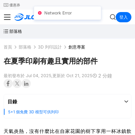
SMT
24
優惠券
Network Error
JLC3DP
登入
部落格
首頁
部落格
3D 列印設計
創意專案
在夏季印刷有趣且實用的部件
2 分鐘
最初發布於 Jul 04, 2025,
更新於 Oct 21, 2025
目錄
5+1 個免費 3D 模型可供列印
天氣炎熱，沒有什麼比在自家花園的樹下享用一杯冰鎮飲