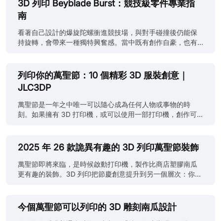
3D 列印 Beyblade Burst：競技級零件專業指
南
看著自己設計的爆旋陀螺衝進競技場，與對手碰撞後仍能保
持旋轉，會帶來一種獨特興奮感。當中既有創作自豪，也有
反覆改良的著迷，還有「原來真的成功了」的驚喜。 早期大
部分人只會尋找一個免費下載的 Beyblade Burst 3D 模型，
按下列印便宣告完成。現在情況已經完全不同。創作者會製
列印你的萬聖節：10 個精彩 3D 服裝創意｜
作完整的 3D 列印 Beyblade Burst GT、DB（Dynamite
JLC3DP
Battle）及 Sparking 配置，各自採用不同的平衡方法、重量
調整及幾何修改。過去只是「列印後旋轉」，現在則演變成
萬聖節是一年之中唯一可以隨心成為任何人物或事物的時
真正的工程實驗，涉及重量分佈、邊緣幾何形狀，甚至空氣
刻。如果擁有 3D 打印機，或可以使用一部打印機，創作可
流動。 更方便的是，你毋須成為 CAD 專家也能開始。網上
能性便會有趣得多。與其再購買廉價塑膠面具或海綿劍，不
有大量模型資源；如果希望省卻設備設定並取得專業級列
如列印一件客製化、細節豐富而且更酷的作品。 （圖片由 AI
印，亦可選擇 JLC3DP 等服務。有人追求接近競技用途的性
整合生成） 本指南將介紹所有重要內容，包括最佳 3D 列印
2025 年 26 款詭異有趣的 3D 列印萬聖節裝飾
能，也有人只想製作外形誇張、進場時極具氣勢的作品。兩
萬聖節服裝創意，以及如何設計、列印並完成專業級面具。
種方向都合理，也同樣有趣。 安全提示：3D 列印爆旋陀螺
我們亦會說明在哪裏尋找優質免費檔案，以及哪些 3D 列印
萬聖節即將來臨，是時候啟動打印機，製作比商店塑膠南瓜
屬高速旋轉物件，零件一旦破裂可能飛出。只應在完整封
道具真正能令整套服裝更完整。 如果沒有打印機，或沒有時
更有趣的裝飾。3D 列印把節慶創意提升到另一個層次：你可
閉、無裂損的專用競技盤內測試，佩戴護目鏡，讓旁觀者保
間等待長達 20 小時的列印工作，JLC3DP 可以提供協助。
以為層架製作詭異小幽靈、鬧鬼門牌，甚至一個既令人不安
持距離，並由成人監督兒童。切勿向人、動物、牆壁或其他
我們的快速高品質 3D 列印服務每件低至 0.30 美元起，客製
又帶點優雅的骷髏頭碗。 （圖片由 AI 整合生成） 3D 列印萬
未受保護表面發射，也不要使用尖銳接觸邊緣或可......
化道具或面具可直接送到你手上，毋須處理噴嘴堵塞或列印
聖節裝飾最大的樂趣，就是可以自行控制作品的古怪程度。
今個萬聖節可以列印的 3D 雕刻南瓜設計
失敗。 如果已有 3D 模型設計，可以把模型上載至
無論想走可愛、恐怖，還是徹底詛咒般的風格，都可按照理