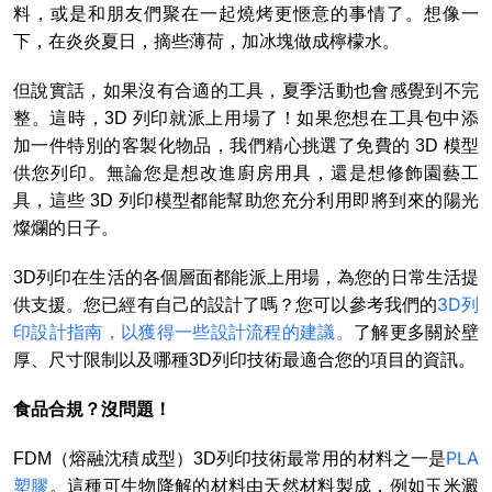
料，或是和朋友們聚在一起燒烤更愜意的事情了。想像一
下，在炎炎夏日，摘些薄荷，加冰塊做成檸檬水。
但說實話，如果沒有合適的工具，夏季活動也會感覺到不完
整。這時，3D 列印就派上用場了！如果您想在工具包中添
加一件特別的客製化物品，我們精心挑選了免費的 3D 模型
供您列印。無論您是想改進廚房用具，還是想修飾園藝工
具，這些 3D 列印模型都能幫助您充分利用即將到來的陽光
燦爛的日子。
3D列印在生活的各個層面都能派上用場，為您的日常生活提
3D列
供支援。您已經有自己的設計了嗎？您可以參考我們的
印設計指南，以獲得一些設計流程的建議。
了解更多關於壁
厚、尺寸限制以及哪種3D列印技術最適合您的項目的資訊。
食品合規？沒問題！
PLA
FDM（熔融沈積成型）3D列印技術最常用的材料之一是
塑膠
。這種可生物降解的材料由天然材料製成，例如玉米澱