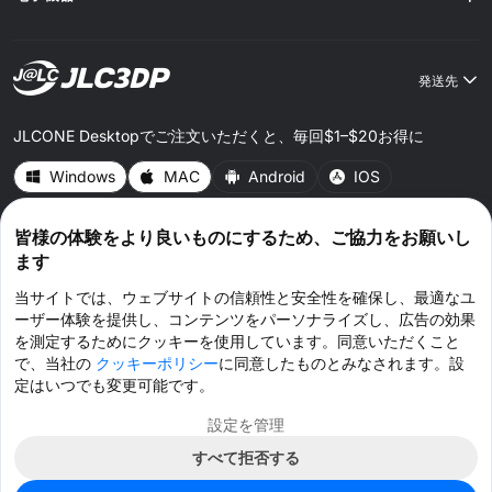
発送先
JLCONE Desktopでご注文いただくと、毎回$1–$20お得に
Windows
MAC
Android
IOS
皆様の体験をより良いものにするため、ご協力をお願いし
CONNECT WITH US
ます
当サイトでは、ウェブサイトの信頼性と安全性を確保し、最適なユ
ーザー体験を提供し、コンテンツをパーソナライズし、広告の効果
を測定するためにクッキーを使用しています。同意いただくこと
で、当社の
クッキーポリシー
に同意したものとみなされます。設
© 2026 JLC3DP.COM All Rights Reserved.
プライバシーポリシー
ご利用規約
定はいつでも変更可能です。
クッキーポリシー
設定を管理
すべて拒否する
クーポンを取得 >
ライブチャット >