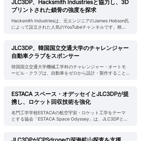
JLC3DP、Hacksmith Industriesと協力し、3D
観をより洗練させるだけでなく、各フィギュアに独自の個
造性に富んでおり、複雑な科学や工学の概念を気軽で楽し
プリントされた鎖骨の強度を探求
性と独立性を与え、精巧な芸術作品へと昇華させていま
い方法で紹介することが多く、多くのテクノロジー愛好家
す。 出典: https://www.youtube.com/@kellyblogs 最近の
やDIY愛好家を魅了しています。 出典: integza.com この動
Hacksmith Industriesは、元エンジニアのJames Hobson氏
ビデオコラボレーションでは、Kellyは日本のアニメ「ドラ
画では、水を燃料として使用し、電気分解によって水素と
によって設立された人気のYouTubeチャンネルです。映
ゴンボール」のキャラクターである孫悟飯の樹脂フィギュ
酸素に分解する方法を紹介しています。水素は効率的な燃
画、ビデオゲーム、漫画などの架空のアイデアを現実のプ
アを制作し......
料であり、ガソリンよりもはるかに高いエネルギー密度を
ロトタイプに変換することで、多くのフォロワーを獲得し
持っています。また、動画ではロケットエンジンの設計・
ています。熟練したエンジニアやクリエイターからなるチ
JLC3DP、韓国国立交通大学のチャレンジャー
製作方法、3Dプリンティング技術を使った部品製造、ガス
ームを擁し、「不可能を可能にする」ことに注力していま
自動車クラブをスポンサー
生成量を増やすための電気分解装置の改造方法も紹介して
す。このチャンネルは単なるエンターテイメントではな
います。 出典: integza.com JLC3DPはIntegzaに、ノズル
く、各プロジェクトの背後にある科学と技術を解説しなが
韓国国立交通大学機械工学科のチャレンジャー・オートモ
直径8mm（0.32インチ）、燃焼室長80mm（3.14イン
ら、エンジニアリングのプロセスを紹介しています。この
ービル・クラブは、自動車をゼロから設計・製作すること
チ）、直径32.4mm（1.3インチ）の金属3Dプリント製ロケ
アプローチにより、Hacksmith IndustriesはSTEM愛好家、
に情熱を注ぐ、活気あふれる学生主体のチームです。この
ットエンジンを提供しました。Inte......
DIY愛好家、そしてエンジニアリングの概念の実用的な応用
チームは、自分たちの自動車を製作することに興味を持つ
に興味を持つ人々の拠点となっています。現在、チャンネ
学生で構成され、車両設計や動的解析などの研究活動に重
ESTACA スペース・オデッセイとJLC3DPが提
ルの登録者数は1400万人を超え、創造性、テクノロジー、
点を置いています。今年、クラブは最新プロジェクトであ
携し、ロケット回収技術を強化
エンジニアリングを独自のエキサイティングな方法で融合
るCEF-24車の完成に向けて努力を重ねており、この車両は
させることで、世界中の視聴者にインスピレーションとエ
名誉ある2024年KSAE（韓国自動車工学会）学生自動車競
名門工学学校ESTACAの航空宇宙・ロケット工学をテーマ
ンターテイメントを提供し続けています。 出典:
技大会に出場する予定です。 出典：
とする協会「ESTACA Space Odyssey」は、JLC3DPとの
https://www.youtube.com/@hacksmith JLC3DPと
Instagram@challenger_knut チャレンジャーは最近、
提携を発表しました。この協力は、ハイブリッドロケット
Hacksmith Industr......
JLC3DPから製品スポンサーシップを受け、CEF-24車の
技術の限界に挑戦する一連のロケット「ESTACA Space
CNC加工費の一部を支援していただきました。JLC3DP
Launcher (ESL)」プログラムにおいて、重要な金属部品の
JLC3DPがCPSdroneの深海鉱山探査を支援