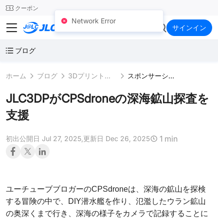
SMT
24
クーポン
Network Error
JLC3DP
サインイン
ブログ
ホーム
ブログ
3Dプリントビジネス
スポンサーシップ
JLC3DPがCPSdroneの深海鉱山探査を
支援
1 min
初出公開日 Jul 27, 2025,
更新日 Dec 26, 2025
ユーチューブブロガーのCPSdroneは、深海の鉱山を探検
する冒険の中で、DIY潜水艦を作り、氾濫したウラン鉱山
の奥深くまで行き、深海の様子をカメラで記録することに