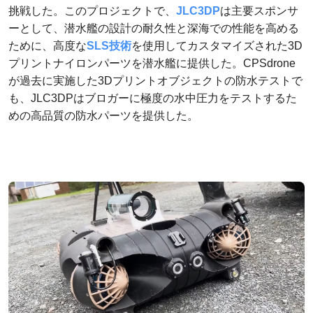
挑戦した。このプロジェクトで、
JLC3DP
は主要スポンサ
ーとして、潜水艦の設計の耐久性と深海での性能を高める
ために、高度な
SLS技術
を使用してカスタマイズされた3D
プリントナイロンパーツを潜水艦に提供した。CPSdrone
が過去に実施した3Dプリントオブジェクトの防水テストで
も、JLC3DPはブロガーに極度の水中圧力をテストするた
めの高品質の防水パーツを提供した。