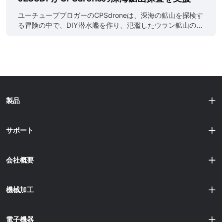
は、高度な3Dプリンティングサービスと精密CNC加工でよ
設計と製造に革命をもたらすことを目的としています。
く知られており、ユーザーに効率的なオンライン3Dプリン
ESTACA Space Launcher (ESL) プログラム ESLプログラ
ユーチューブブロガーのCPSdroneは、深海の鉱山を探検す
ティングサービスを提供することに尽力しています。同時
ムは3機のロケットで構成され、それぞれが徐々に高い高度
る冒険の中で、DIY潜水艦を作り、氾濫したウラン鉱山の奥
に、チャレンジャーチームはJLCのEasyEDAプログラムを
を目指し、最終的には液体と固体の推進剤を組み合わせた
深くまで行き、深海の様子をカメラで記録することに挑戦
通じて回路設計を完了し、JLCPCBから必要なプリント基板
ハイブリッドロケットエンジンで高度30kmに到達するミッ
した。このプロジェクトで、JLC3DPは主要スポンサーとし
を注文しました。JLC3DPとJLCPCBは現在、統合注文に対
ションを達成します。シリーズ最初のロケットESL-1は高度
て、潜水艦の設計の耐久性と深海での性能を高めるため
応しています。 ク......
3000メートルを達成する予定で、加圧空気噴射によるロー
に、高度なSLS技術を使用してカスタマイズされた3Dプリ
ル制御を特徴としています。 ESL-1ミッションの重要な側面
ントナイロンパーツを潜水艦に提供した。CPSdroneが過去
は、飛行データを分析するためのロケットの回収です。回
に実施した3Dプリントオブジェクトの防水テストでも、
収システムは二重パラシュート機構を採用しています。ロ
JLC3DPはブロガーに極度の水中圧力をテストするための高
製品
ケットの頂点で小型パラシュートが展開し、降下速度を
品質の防水パーツを提供した。 出典：
30m/sに減速し、その後高度300メートルで大型パラシュ
https://www.youtube.com/@CPSdrone 昨年の最初の試み
ートが展開し、安全な......
では、3Dプリントパーツの強度の問題により、潜水艦は
サポート
129メートルで誤って損傷した。その後、CPSdroneは潜水
艦に重要な修正を加え、アルミニウムのエンドキャップを
使用し、より強力なモーターを追加し、大学が提供する高
会社概要
圧部品サポートを組み合わせた。JLC3DPの3Dプリント部
品も改良され、特にWJPのフルカラー印刷技術を使用した
改良型プロペラシュラウドは、より滑らかであるだけでな
機械加工
く、水中......
電子機器