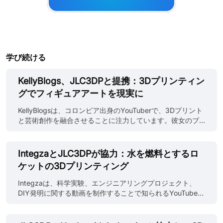
学び続ける
KellyBlogs、JLC3DPと提携：3Dプリンティン
グでフィギュアアートを現実に
KellyBlogsは、コロンビア出身のYouTuberで、3Dプリント
と芸術創作を融合させることに注力しています。彼女のブ
ログでは、主に独自の3Dプロジェクトデザインを紹介して
います。Kellyはアニメキャラクターモデルの制作に情熱を
注ぎ、自身のチャンネルを通じて、芸術的なプロセス、デ
IntegzaとJLC3DPが協力：水を燃料とするロ
ザインのインスピレーション、そして作品に込められたス
ケットの3Dプリンティング
トーリーを公開しています。 KellyBlogsはJLC3DPと数多く
のコラボレーションを実現してきました。KellyはJLC3DP
Integzaは、科学実験、エンジニアリングプロジェクト、
が提供する3Dプリント樹脂パーツを手作業で塗装し、最後
DIY発明に関する動画を制作することで知られるYouTuber
に組み立てて接合しました。JLC3DPの高度なSLAプリント
です。彼のチャンネルは、特にロケット、エンジン、凝っ
工程により、モデルの精度と細部の再現性が保証されてい
た機械装置を含む、創造的なエンジニアリング、物理学、
ます。Kellyは後処理を施すことで、3Dプリントモデルの外
力学に焦点を当てています。Integzaの動画はユーモアと創