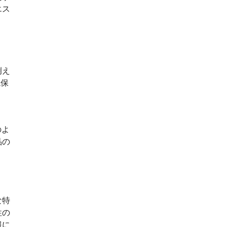
エス
例え
境保
のよ
品の
な特
性の
報に