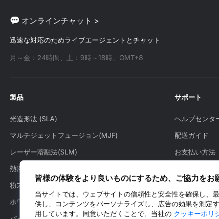
イロンの広い範囲に対応しているわけではありませ
そして1.75mmが支配的である理由を分析しました。
ん。均一な熱融合に適応する少数の厳密に管理された
出典: https://dyzedesign.com/2018/02/3d-printing-
オンラインチャット >
材料セットで動作します。それぞれがMJFナイロン強
filament-size-1-75mm-vs-3-00mm/ 1.75mmフィラメ
度、MJFナイロン剛性、MJFナイロン表面仕上げを異
ント：世界標準 All3DP 2024年のデータによると、世
迅速な対応のためライブエージェントとチャット
なる方向に押し進めます。 PA12は基準です。「標準」
界の消費者向け3Dプリンターの85%以上が1.75mmフ
のMJF性能について語るとき、通常はPA1......
ィラメントに対応設計されています。この直径は汎用
月～金：24時間、土：9時～18時、GMT+8
性と精度の高さにより、FDMプリントの事実上の標準
となっています。北米では、アマゾンでのフィラメン
ト販売の89%が1.75mmです。 1.75mmが支配的である
製品
サポート
理由： 精密な制御：細い直径により、より細かいディ
テールと優れた層分解能が可能になり、複雑なデザイ
光造形法 (SLA)
ヘルプセンタ
ンやプ......
マルチジェットフュージョン(MJF)
配送ガイド
レーザー溶融法(SLM)
お支払い方法
熱溶解積層法(FDM)
発注方法
皆様の体験をより良いものにするため、ご協力をお
粉末焼結積層法(SLS)
配送状況の確
当サイトでは、ウェブサイトの信頼性と安全性を確保し、
ホワイトジェット・プロセス（WJP）
アフターサー
供し、コンテンツをパーソナライズし、広告の効果を測定
用しています。同意いただくことで、当社の
クッキーポリ
バインダージェッティング（BJ）
お問い合わせ