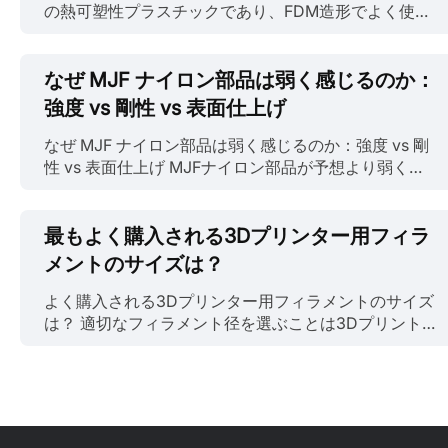
の熱可塑性プラスチックであり、FDM造形でよく使わ
れる材料です。押出し温度が低く、コストも安価で
す。さらに、トウモロコシのデンプンやサトウキビな
どの再生可能な資源から抽出されるため、3Dプリント
なぜ MJF ナイロン部品は弱く感じるのか：
工程での環境への影響が小さいのも特徴です。では、
強度 vs 剛性 vs 表面仕上げ
PLA材料を3Dプリントで食品に接触する部品の製造に
使えるのでしょうか？本記事では、PLAの食品安全性
なぜ MJF ナイロン部品は弱く感じるのか：強度 vs 剛
と注意点について解説します。 関連記事:
性 vs 表面仕上げ MJFナイロン部品が予想より弱く感
https://jlc3dp.com/blog/why-does-3d-printing-
じられる場合、それは「MJFが強くない」からではあ
need-ventilation PLAは食品安全か PLAは一般に食品
りません。強度、剛性、表面仕上げが「品質」という
安全とされており、アメリカ食品医薬品局（FDA）か
曖昧な概念としてひとくくりにされているためです。
最もよく購入される3Dプリンター用フィラ
ら食品接触用途での承認を受けています。推奨ガイド
これらは同じものではありません。部品は剛性が高く
メントのサイズは？
ラインに従って使用すれば、PLAで食品を安全に保
ても脆い場合があり、強くても見た目が粗い場合や、
管・保持できるということです。 ただし、以下の点に
滑らかでも機械的に平凡な場合があります。 これらの
よく購入される3Dプリンター用フィラメントのサイズ
も注意が必要です。 1. 温度の考慮 PLAは従来のプラス
特性がMulti Jet Fusionで実際にどう振る舞い、異なる
は？ 適切なフィラメント径を選ぶことは3Dプリント
チックと比べて融点が低く、通常60°C（140°F）前後
ナイロングレードがバランスをどう変えるかを理解す
成功のカギですが、1.75mmと3mm（2.85mm）とい
です。そのため、熱い食品や液体を入れると変形・溶
ることで、見た目だけ良い部品と実荷重に耐える部品
う選択肢の中で、多くのユーザーが「どちらが市場を
融する恐れがあり、電子レンジやオーブンでの使用も
の差が生まれます。この区別が明確になれば、いわゆ
支配しているのか？」と疑問に思います。グローバル
避け......
る「弱い部品」問題は謎ではなく、修正可能なものに
な販売データと業界レポートに基づき、最も人気のあ
なります。 MJFでよく使われるナイロン材料 MJFはナ
る3Dプリンター用フィラメント径、その長所と短所、