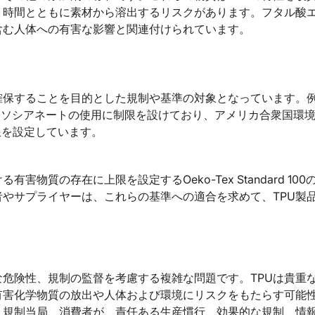
、時間とともに素材から溶出するリスクがあります。フタル酸
含む人体への有害な影響と関連付けられています。
確保することを目的とした規制や基準の対象となっています。
ジイソシアネートの使用に制限を設けており、アメリカ合衆国環
限を設定しています。
質の存在に上限を設定するOeko-Tex Standard 100
やサプライヤーは、これらの基準への適合を求めて、TPU製
な危険性、規制の監督を考慮する複雑な問題です。TPUは貴重
有害化学物質の放出や人体および環境にリスクをもたらす可能
、規制当局、消費者が、責任ある生産慣行、効果的な規制、情