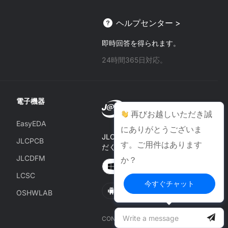
リ
ヘルプセンター >
-
即時回答を得られます。
24時間365日対応。
電子機器
再びお越しいただき誠
EasyEDA
にありがとうございま
JLCONE Desktopでご注文いた
JLCPCB
す。ご用件はあります
だくと、毎回$1–$20お得に
JLCDFM
か？
Windows
MAC
LCSC
今すぐチャット
Android
IOS
OSHWLAB
CONNECT WITH US