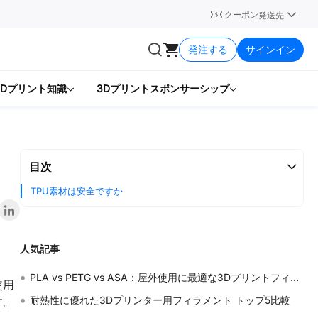
クーポン
発送先
発注する
サインイン
3Dプリント知識
3Dプリントスポンサーシップ
目次
TPU素材は安全ですか
人気記事
•
PLA vs PETG vs ASA：屋外使用に最適な3Dプリントフィラメント
使用
•
耐熱性に優れた3Dプリンター用フィラメント トップ5比較
す。