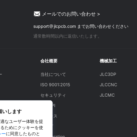
能およびプリンティング時の注意点をご紹介します。
済みの長所・短所と使いどころをお伝えします。ま
出典： https://www.raise3d.com/news/raise3d-
た、屋外での3Dプリント用樹脂、寒さに曝されたプ
launches-metalfuse-a-3d-printing-full-in-house-
メールでのお問い合わせ >
ントの挙動、屋外プリントを長持ちさせるコツも触れ
solution-using-ultrafuse-metal-filaments-from-basf
ていきます。 屋外使用におけるPLA vs PETG vs ASA
support
jlcpcb.com までお問い合わせください
forward-am-which-allows-small-batch-production-
なぜ屋外耐久性が3Dプリントで重要なのか ガーデン
of-metal-parts-with-full-design-freed/ 金属フィラメ
ライトホルダーやツールフックをプリントし、数......
通常数時間以内に返信いたします。
ントとは？ 金属フィラメントは、単なる金属調や装飾
用の素材ではありません。これは複合フィラメントで
あり、金......
会社概要
機械加工
ー
当社について
JLC3DP
ISO 9001:2015
JLCCNC
セキュリティ
JLCMC
JLCAPI
願いします
認方法
ニュース
最適なユーザー体験を提
ビス
ブログ
するためにクッキーを使
シー
に同意したものと
Cooperation