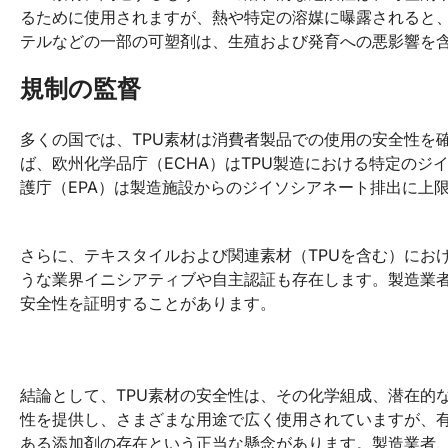
るために使用されますが、熱や特定の溶媒に曝露されると
テルなどの一部の可塑剤は、生殖および発育への悪影響を
規制の監督
多くの国では、TPU素材は消費者製品での使用の安全性を
ば、欧州化学品庁（ECHA）はTPU製造における特定の
護庁（EPA）は製造施設からのジイソシアネート排出に上
さらに、テキスタイルおよび関連素材（TPUを含む）における有害物
うな業界イニシアティブや自主認証も存在します。製造業者
安全性を証明することがあります。
結論として、TPU素材の安全性は、その化学組成、潜在的
性を提供し、さまざまな用途で広く使用されていますが、
ある添加剤の存在という正当な懸念があります。製造業者