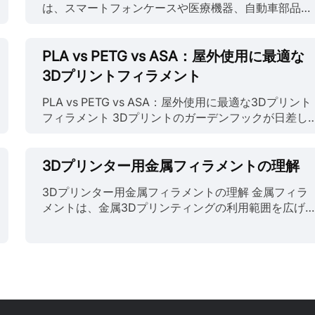
は、スマートフォンケースや医療機器、自動車部品、
スポーツウェアなど、幅広い製品に使用される多用途
素材です。しかし、TPU素材の安全性、特に人体およ
び環境への潜在的な影響について懸念が示されていま
PLA vs PETG vs ASA：屋外使用に最適な
す。本記事では、TPU素材の安全性を化学組成、潜在
3Dプリントフィラメント
的な危険性、規制の監督という観点から検討します。
TPUの化学組成 TPUは、ハードセグメントとソフトセ
PLA vs PETG vs ASA：屋外使用に最適な3Dプリント
グメントで構成されるポリマーの一種です。ハードセ
フィラメント 3Dプリントのガーデンフックが日差し
グメントは通常ジイソシアネートから、ソフトセグメ
でたわんだり、寒波でアウトドア用カスタムパーツが
ントはポリオールから作られます。これらの化学成分
割れたりするのを見たことがあるなら、すべてのフィ
が反応してTPUポリマーが形成され、弾性、透明性、
ラメントが屋外仕様というわけではないことはすでに
3Dプリンター用金属フィラメントの理解
耐油性、耐摩耗性などの特性を示します。 TPUの潜在
ご存じでしょう。 屋外で使うベストな3Dプリントフ
3Dプリンター用金属フィラメントの理解 金属フィラ
的な危険性 TPU素材の安全性に関する主な懸念の一つ
ィラメントを選ぶとき、たまの小雨をしのげるだけで
メントは、金属3Dプリンティングの利用範囲を広げ
は、有害化学物質の放出可能性です。TPU製品の製
は不十分です。UV照射、温度変化、耐湿性、長期的
した。従来の金属3Dプリンティング手法（金属パウ
造、使用、廃棄の過程で、ジイソシアネートなどの化
強度すべてを考慮する必要があります。そして現実的
ーベッド融合やレーザー焼結など）と比較して、金属
学物質が環境に放出される可能性があります。ジイソ
には、間違った素材を選んで数か月ごとに再プリント
フィラメントプリンティング技術は経済的（コストを
シアネートは呼吸器および皮膚感作性物質として知ら
したくはないはずです。 このガイドでは、屋外3Dプ
60～90％削減）であるだけでなく、金属粉末に伴う
れており、これらの化学物質への長期間の高濃度曝露
リントで最もよく使われる3つのフィラメント「PLA
全リスクも回避し、同様の設計自由度と部品品質を提
は、喘息や皮膚炎などの健康問題を引き起こす可能性
PETG・ASA」を分解し、実際の天候下でどう耐える
供します。本記事では、金属フィラメントの特徴・機
があります。 TPU素材......
かを解説します。あいまいな謳い文句はなし。テスト