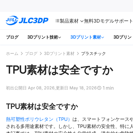
SMT
24
JLC3DP
製品
素材
無料3Dモデル
サポー
ブログ
3Dプリント技術
3Dプリント素材
3Dプリン
ホーム
ブログ
3Dプリント素材
プラスチック
TPU素材は安全ですか
1 min
初出公開日 Apr 08, 2026,
更新日 May 18, 2026
TPU素材は安全ですか
熱可塑性ポリウレタン（TPU）
は、スマートフォンケース
される多用途素材です。しかし、TPU素材の安全性、特に