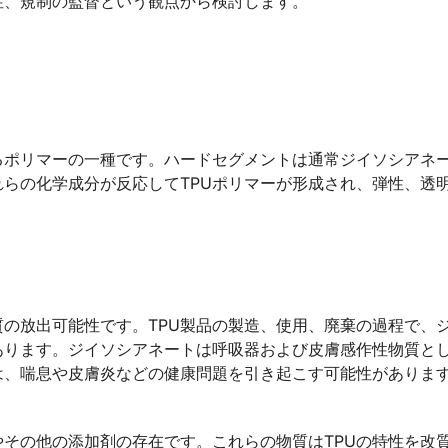
性、規制の監督という観点から検討します。
るポリマーの一種です。ハードセグメントは通常ジイソシアネ
らの化学成分が反応してTPUポリマーが形成され、弾性、透
質の放出可能性です。TPU製品の製造、使用、廃棄の過程で、
あります。ジイソシアネートは呼吸器および皮膚感作性物質と
は、喘息や皮膚炎などの健康問題を引き起こす可能性がありま
やその他の添加剤の存在です。これらの物質はTPUの特性を改