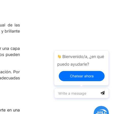
ual de las
y brillante
ir una capa
tos pueden
Bienvenido/a, ¿en qué
puedo ayudarle?
ación. Por
Chatear ahora
y adecuadas
erte en una