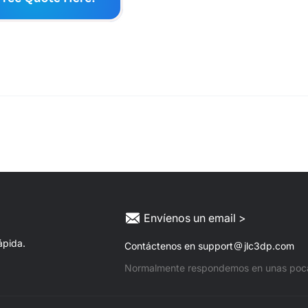
Envíenos un email >
ápida.
Contáctenos en support
jlc3dp.com
Normalmente respondemos en unas poca