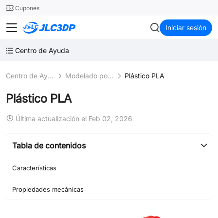
SMT
24
Cupones
Network Error
JLC3DP
Iniciar sesión
Centro de Ayuda
Centro de Ayuda
Modelado por deposición fundida (FDM)
Plástico PLA
Plástico PLA
Última actualización el Feb 02, 2026
Tabla de contenidos
Características
Propiedades mecánicas