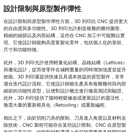
設計限制與原型製作彈性
在設計限制與原型製作彈性方面，3D 列印比 CNC 提供更大
的自由度與多功能性。3D 列印允許創造複雜的幾何圖形、
精細的細節以及內部結構，這些在 CNC 加工中可能難以實
現。它使設計師能夠高度客製化零件，包括個人化的形狀、
尺寸和功能特徵。
此外，3D 列印允許使用輕量化結構、晶格結構（Lattices）
與優化設計，從而使零件在減輕重量的同時增加強度並提升
效能。3D 列印還提供快速且具成本效益的原型製作，非常
適合迭代設計流程。它使設計師能生產具有複雜幾何與內部
細節的功能性原型，以便對設計概念進行徹底測試與驗證。
此外，3D 列印提供了隨時輕鬆修改或更新設計的靈活性，
無需大量的重新模具化（Retooling）或重新編程。
相比之下，由於切削刀具的限制、刀具進入角度以及材料去
除技術，CNC 製程可能存在某些設計限制。CNC 在原型製