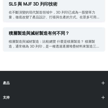
麼不同？ 特徵尺寸是兩者最主要的差異。標準 SLA 列印機可
過程中，強度更高的聚合物、新型金屬合金及人工智慧驅動
3D 列印前，需先使用電腦輔助設計（CAD）軟體建立數位
SLS 與 MJF 3D 列印技術
能達到 50～100µm 的特徵解析度；微型 SLA 及專用微型
的自動化技術，正讓 3D 列印變得更可靠且更容易擴充。它
3D 模型，或透過 3D 掃描取得。接著將模型切成薄薄的橫截
3D 列印技......
不會取代傳統製造，而是成為複雜、小量及高性能應用的互
面層，3D 印表機便利用這些資訊來引導製造過程。 在 FDM
在不斷演變的現代製造領域中，3D 列印已成為一股變革力
補解決方案。 2026 年為何是積層製造的轉捩點？ 2026 年
中，塑膠線材被熔化後從噴嘴擠出，噴嘴以受控方式移動，
量，徹底改變了產品設計、打樣與生產的方式。在眾多可用
是積層製造真正的轉捩點。原因不在於單一技術突破，而是
逐層沉積材料。其他技術包括立體光刻（SLA）、選擇性雷
的 3D 列印技術中，選擇性雷射燒結（SLS）與多射流熔融
硬體、軟體及生產流程中的多項瓶頸正在同時獲得解決。 積
射燒結（SLS）與數位光處理（DLP），各自採用不同方法與
（MJF）堪稱兩大主流技術，各自具備獨特能力，滿足不同
層製造過去的限制 多年來，3D 列印受到多項結構性挑戰限
材料。 3D 列印在不同產業皆有廣泛應用。它可用於快速原
的製造需求。本文深入探討這兩種創新 3D 列印方法的細
積層製造與減材製造有何不同？
制，難以廣泛應用於實際生產環境： 限制 設備成本高，使多
型製作，迅速產出實體模型以供設計驗證與測試；也應用於
節，剖析其優勢、限制與實際應用。 什麼是選擇性雷射燒結
數企業難以導入工業級系統 ......
客製化產品製造，如義肢、牙科植入物與消費品。此外，3D
（SLS） 選擇性雷射燒結是一項先驅的 3D 列印技術，利用
積層製造與減材製造：比較總覽 什麼是積層製造？ 積層製
列印亦用於建築、航太、汽車與醫療等領域。 這項技術讓製
高功率雷射逐層選擇性熔合粉末材料，形成實體物件。這種
造，通常稱為 3D 列印，是一種透過逐層堆疊材料來製造三
造變得更易取得，使個人、小型企業與業餘愛好者無需昂貴
方法在材料選擇上極為多元，可處理熱塑性塑膠、金屬、陶
維物體的製造技術。此過程從物品的電腦 3D 模型開始，該
的工業設備即可創作物體，同時促進創新，並開啟了以往傳
瓷與複合材料。如此豐富的材料多樣性，使 SLS 特別適用於
模型被分割成多個橫截面層。然後透過各種方法依序列印或
統製造難以實現的複雜設計與幾何形狀的可能性。 什麼是熔
航太、汽車與醫療等產業，這些領域對材料特性有嚴格要
沉積這些層，最終形成成品。 積層製造適用於多種工程與工
融沉積成型（FDM）？ 熔融沉積成型（FDM）是一種常見的
求，以確保最佳性能與安全性。 SLS具備多項優勢：能夠以
業應用，如原型製作、製造工具與鑄造模型，以及小批量、
3D 列印技......
高精準度打造複雜幾何形狀；與傳統製造方法不同，SLS 無
過渡生產和最終產品的客製化製造。若使用其他製造方法，
需為複雜形狀添加支撐結構，因為未燒結的粉末本身即可作
複雜設計可能難以實現或成本高昂，但 3D 列印機提供了極
為臨時支撐。這不僅減少材料浪費，也降低後處理工作量。
高的設計自由度。 技術 製程 選擇性雷射燒結（SLS） 在
產品
然而，SLS 也存在限制，包括列印時間相對較長，且需後處
SLS 中，高功率雷射選擇性地將粉末材料（如塑膠、金屬或
理才能達到理想的表面品質。此外，初期設備與設定成本較
陶瓷）逐層熔合，形成實體物體。 數位光處理（DLP） 與
高，使其更適合對材料與精度有特定需求的產業。 什麼是多
SLA 類似，DLP 使用數位光投影機選擇性地逐層固化液態樹
支持
射流熔融（MJF） 多射流熔融是一項......
脂槽。 立體光刻（SLA） SLA 使用裝有液態光聚合物樹脂的
槽，透過紫外線雷射選擇性地逐層固化樹脂，形成物體。 熔