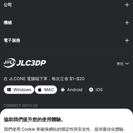
融沉積成型（FDM）或熔絲製造（FFF） 此方法透過加熱噴
公司
嘴擠出熱塑性絲材，逐層沉積材料以建立物體。 積層製造的
優缺點 積層製造的優點 · 設計自由：可製造出傳統方法難以
或無法實現的複雜幾何形狀與精細設計，激發更多創意與創
機械
新。 ·......
電子服務
寄往
在 JLCONE 電腦端下單，每次立省 $1~$20
Windows
MAC
Android
IOS
CONNECT WITH US
協助我們提升您的使用體驗。
我們使用 Cookie 來確保網站的穩定性與安全性、提供最佳化體驗、