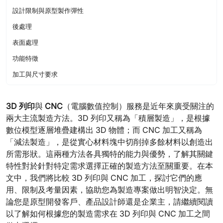
設計限制與原型製作彈性
後處理
表面處理
功能特徵
加工與尺寸要求
時間與資源
3D 列印
與
CNC
（電腦數值控制）服務是近年來廣受關注的
量產能力與可擴展性
兩大主流製造方法。3D 列印又稱為「積層製造」，是根據
結論
數位模型逐層堆疊建構出 3D 物體；而 CNC 加工又稱為
「減法製造」，是從實心材料塊中切削掉多餘材料以創造出
所需形狀。這兩種方法各具獨特的能力與優勢，了解其關鍵
特性對於針對特定需求選擇正確的製造方法至關重要。在本
文中，我們將比較 3D 列印與 CNC 加工，探討它們的應
用、限制及考量因素，協助您為製造專案做出明智決定。無
論您是原型開發客戶、產品設計師還是企業主，請繼續閱讀
以了解如何根據您的製造需求在 3D 列印與 CNC 加工之間