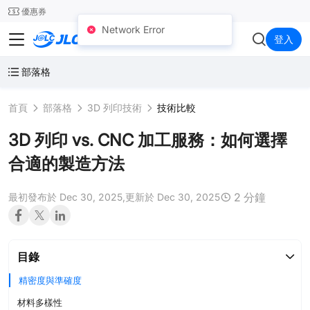
SMT
24
優惠券
Network Error
JLC3DP
登入
部落格
首頁
部落格
3D 列印技術
技術比較
3D 列印 vs. CNC 加工服務：如何選擇
合適的製造方法
2 分鐘
最初發布於 Dec 30, 2025,
更新於 Dec 30, 2025
目錄
精密度與準確度
材料多樣性