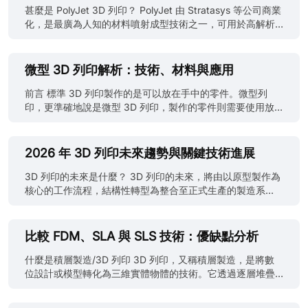
甚麼是 PolyJet 3D 列印？ PolyJet 由 Stratasys 等公司商業
化，是最廣為人知的材料噴射成型技術之一，可用於高解析
度、多材料 3D 列印。 當專案需要的細節水準遠超標準 FDM
或 SLS 所能達到的程度時，PolyJet 通常便會成為考慮選
項。如果想進一步了解這些技術，可參閱 FDM、SLS 與 SLA
微型 3D 列印解析：技術、材料與應用
比較。PolyJet 不同於擠出塑膠線材或熔融粉末床的其他增材
製程，其運作方式更像高階 2D 噴墨列印機，只是使用可經
前言 標準 3D 列印製作的是可以放在手中的零件。微型列
UV 固化的光聚合物。 列印頭會將微小的液態樹脂液滴噴射
印，更準確地說是微型 3D 列印，製作的零件則需要使用放
至成形平台，隨後由與列印頭同步移動的 UV 光源立即固
大鏡，甚至顯微鏡才能看清。例如用於藥物輸送的微針陣
化。這種逐層「噴射與固化」方式可形成極薄的層，最薄可
列、內部流道比人類頭髮更細的微流控晶片，以及表面精度
達 16 微米，使零件具備良好的尺寸穩定性，而且剛離開成形
以微米計算的微型光學鏡片。這些並不是標準 FDM 零件的縮
2026 年 3D 列印未來趨勢與關鍵技術進展
平台時，表面觸感已幾乎完全平滑。 對工程師而言，PolyJet
小版本，而是一種完全不同的製造類別，需要使用不同技
的真正價值在於高度逼真的外觀表現。它是少數能製作出在
術、不同材料，以及重新理解「精度」的真正含義。 本指南
3D 列印的未來是什麼？ 3D 列印的未來，將由以原型製作為
視覺上幾乎與射出成型成品無法區分的 3D 列印原型技術之
將說明微型 3D 列印的實際定義、目前能夠可靠製作的最小
核心的工作流程，結構性轉型為整合至正式生產的製造系
一。 大多數 PolyJet 指南的問題，是讀起來像 2012 年的技
尺寸、不同應用應選擇的技術，以及整個領域的未來發展方
統。 積層製造不會取代 CNC 機加工或射出成型等傳統製
術手冊。如果你是工程師，早已知道它會「噴射樹脂」。真
向。 甚麼是微型 3D 列印？ 微型 3D 列印是以微米級解析度
程，而是逐漸成為互補的生產方式，適合製造幾何形狀複
正需要了解的是其功能取捨：極致細節在甚麼情況......
進行的積層製造，所製作零件的特徵使用微米（µm）而不是
雜、小量至中量及高度客製化的組件。 這項轉型由製程穩定
比較 FDM、SLA 與 SLS 技術：優缺點分析
毫米計量。相關列印技術與製程是專門針對這個尺度的精度
性、材料性能及數位製造基礎架構的同步進步所推動。
進行最佳化，而不是由大型設備簡單改造而成。 「微型」並
（Pexels） 3D 列印趨勢與產業演進 3D 列印的未來並非由
什麼是積層製造/3D 列印 3D 列印，又稱積層製造，是將數
不是用來形容小型列印機的市場宣傳用語，而是一個真正的
單一突破所推動，而是來自持續穩定的改善。積層製造的重
位設計或模型轉化為三維實體物體的技術。它透過逐層堆疊
技術類別。其解析度、製程物理原理及相關應用，都與傳統
要趨勢包括從原型製作轉向正式生產、更緊密地整合數位化
材料的方式建構物體，直到最終成品成形。這與傳統製造方
積層製造存在根本差異。 微型 3D 列印與傳統 3D 列印有甚
工作流程，以及材料技術快速進步。 在積層製造持續演進的
法不同，傳統方法是從實心塊狀材料中移除多餘部分。 開始